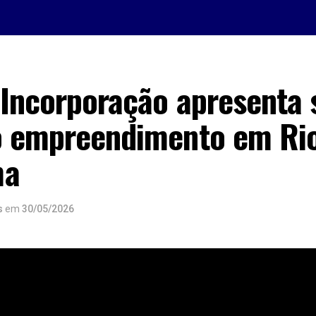
 Incorporação apresenta 
o empreendimento em Rio
ma
s
em
30/05/2026