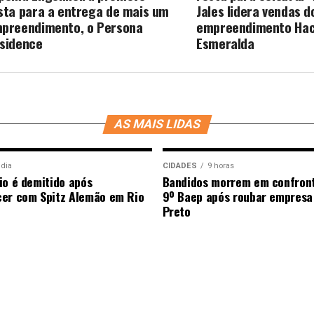
sta para a entrega de mais um
Jales lidera vendas d
preendimento, o Persona
empreendimento Hac
sidence
Esmeralda
AS MAIS LIDAS
 dia
CIDADES
9 horas
io é demitido após
Bandidos morrem em confron
er com Spitz Alemão em Rio
9º Baep após roubar empresa
Preto