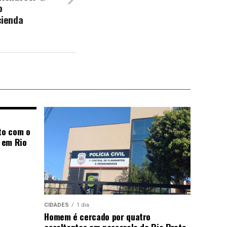
o
ienda
to com o
 em Rio
CIDADES
1 dia
Homem é cercado por quatro