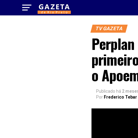
TV GAZETA
Perplan
primeir
o Apoe
Publicado há
2 mese
Por
Frederico Tebar