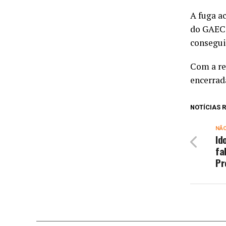
A fuga a
do GAECO
consegui
Com a re
encerrad
NOTÍCIAS
NÃ
Id
fa
Pr