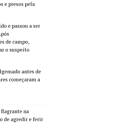
os e presos pela
do e passou a ser
 Após
es de campo,
ar o suspeito
 algemado antes de
iares começaram a
flagrante na
 de agredir e ferir