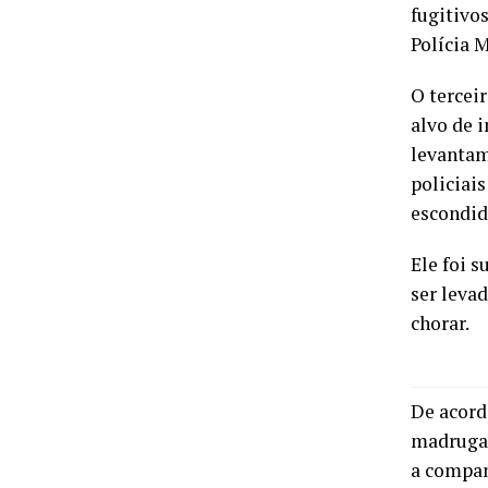
fugitivos
Polícia M
O tercei
alvo de i
levantam
policiais
escondid
Ele foi 
ser leva
chorar.
De acord
madrugad
a compan