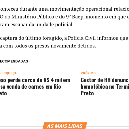
conteceu durante uma movimentação operacional relaci
 do Ministério Público e do 9º Baep, momento em que o
ram escapar da unidade policial.
captura do último foragido, a Polícia Civil informou que
a com todos os presos novamente detidos.
 RECOMENDADAS
O ESQUEÇA
PRÓXIMO
oso perde cerca de R$ 4 mil em
Gestor de RH denunc
lsa venda de carnes em Rio
homofóbica no Termi
eto
Preto
AS MAIS LIDAS