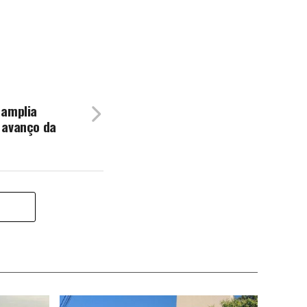
 amplia
 avanço da