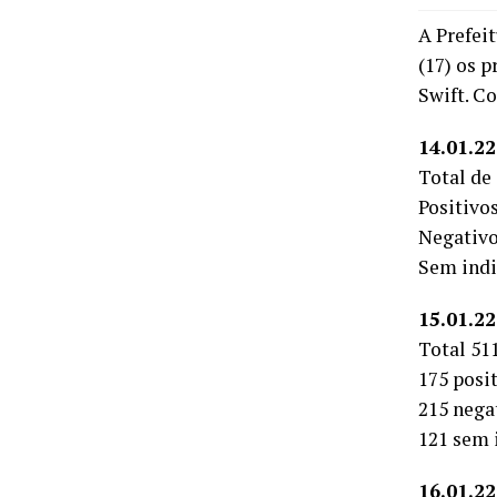
A Prefei
(17) os 
Swift. Co
14.01.22
Total de
Positivo
Negativo
Sem indi
15.01.2
Total 51
175 posi
215 nega
121 sem 
16.01.2