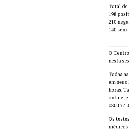
Total de
198 posi
210 nega
140 sem 
O Centro
nesta sex
Todas as
em seus 
horas. T
online, e
0800 77 0
Os teste
médicos 