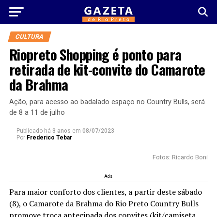
CULTURA
Riopreto Shopping é ponto para
retirada de kit-convite do Camarote
da Brahma
Ação, para acesso ao badalado espaço no Country Bulls, será
de 8 a 11 de julho
Publicado há
3 anos
em
08/07/2023
Por
Frederico Tebar
Fotos: Ricardo Boni
Ads
Para maior conforto dos clientes, a partir deste sábado
(8), o Camarote da Brahma do Rio Preto Country Bulls
promove troca antecipada dos convites (kit/camiseta