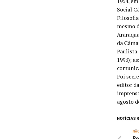
1954, em
Social C
Filosofia
mesmo da
Araraqua
da Câmar
Paulista
1993); a
comunica
Foi secr
editor d
imprensa
agosto de
NOTÍCIAS
NÃ
Pe