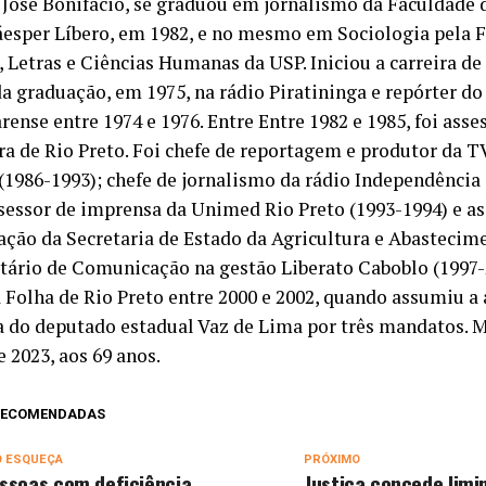
 José Bonifácio, se graduou em jornalismo da Faculdad
áesper Líbero, em 1982, e no mesmo em Sociologia pela 
, Letras e Ciências Humanas da USP. Iniciou a carreira de
 graduação, em 1975, na rádio Piratininga e repórter do
rense entre 1974 e 1976. Entre Entre 1982 e 1985, foi ass
a de Rio Preto. Foi chefe de reportagem e produtor da 
 (1986-1993); chefe de jornalismo da rádio Independência
ssessor de imprensa da Unimed Rio Preto (1993-1994) e as
ção da Secretaria de Estado da Agricultura e Abastecime
etário de Comunicação na gestão Liberato Caboblo (1997-
a Folha de Rio Preto entre 2000 e 2002, quando assumiu a 
 do deputado estadual Vaz de Lima por três mandatos. 
 2023, aos 69 anos.
 RECOMENDADAS
O ESQUEÇA
PRÓXIMO
ssoas com deficiência
Justiça concede limi