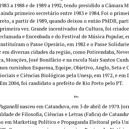
 1983 a 1988 e de 1989 a 1992, tendo presidido a Câmara M
 ainda primeiro secretário entre 1983 e 1984. Foi o prim
reto, a partir de 1989, quando deixou o então PMDB, part
primeira vez. Grande incentivador da Cultura, foi criador
eclamada e Encenbada e do Festival de Música Popular, e
 instituíram o Passe Operário, em 1982 e o Passe Solidari
r em diversas cidades da região, como Potirendaba, Neves
, Monções, José Bonifácio e na escola Nair Santos Cunh
os cursinhos Esquema, Equipe, Objetivo, Anglo, Seta e
Sociais e Ciências Biológicas pela Unesp, em 1972, e em 
Em 2004, foi candidato a prefeito de Rio Preto pelo PT.
Ads
Paganelli
nasceu em Catanduva, em 3 de abril de 1979. Jo
ldade de Filosofia, Ciências e Letras (Fafica) de Catandu
o em Marketing Político e Propaganda Eleitoral pela Un