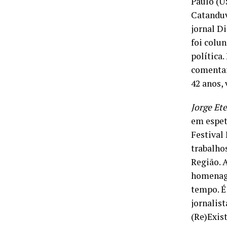
Paulo (U
Catanduv
jornal Di
foi colu
política
comentar
42 anos, 
Jorge Et
em espet
Festival
trabalho
Região. A
homenage
tempo. É 
jornalist
(Re)Exis