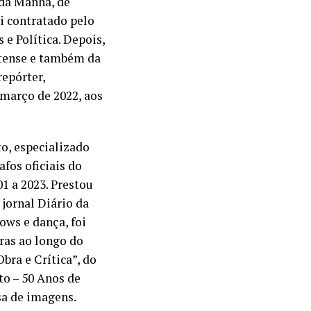
 da Manhã, de
i contratado pelo
 e Política. Depois,
retense e também da
repórter,
 março de 2022, aos
to, especializado
fos oficiais do
1 a 2023. Prestou
jornal Diário da
ows e dança, foi
ras ao longo do
Obra e Crítica”, do
to – 50 Anos de
sa de imagens.