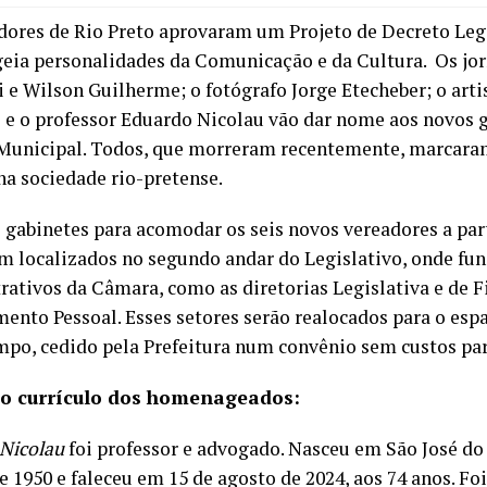
dores de Rio Preto aprovaram um Projeto de Decreto Leg
ia personalidades da Comunicação e da Cultura. Os jorn
i e Wilson Guilherme; o fotógrafo Jorge Etecheber; o art
i e o professor Eduardo Nicolau vão dar nome aos novos 
unicipal. Todos, que morreram recentemente, marcaram
na sociedade rio-pretense.
 gabinetes para acomodar os seis novos vereadores a part
am localizados no segundo andar do Legislativo, onde fu
rativos da Câmara, como as diretorias Legislativa e de F
ento Pessoal. Esses setores serão realocados para o esp
po, cedido pela Prefeitura num convênio sem custos para
 o currículo dos homenageados:
Nicolau
foi professor e advogado. Nasceu em São José do
e 1950 e faleceu em 15 de agosto de 2024, aos 74 anos. Fo