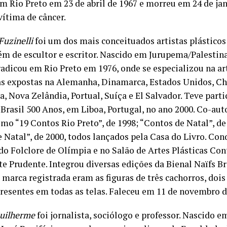
m Rio Preto em 23 de abril de 1967 e morreu em 24 de jan
vítima de câncer.
Fuzinelli
foi um dos mais conceituados artistas plásticos
lém de escultor e escritor. Nascido em Jurupema/Palestina
radicou em Rio Preto em 1976, onde se especializou na ar
s expostas na Alemanha, Dinamarca, Estados Unidos, Ch
a, Nova Zelândia, Portual, Suíça e El Salvador. Teve part
 Brasil 500 Anos, em Liboa, Portugal, no ano 2000. Co-aut
omo “19 Contos Rio Preto”, de 1998; “Contos de Natal”, de
e Natal”, de 2000, todos lançados pela Casa do Livro. Co
 do Folclore de Olímpia e no Salão de Artes Plásticas C
e Prudente. Integrou diversas edições da Bienal Naïfs Bra
 marca registrada eram as figuras de três cachorros, doi
presentes em todas as telas. Faleceu em 11 de novembro d
Guilherme
foi jornalista, sociólogo e professor. Nascido e