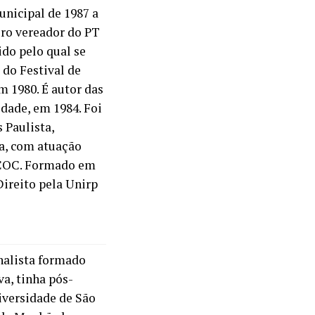
unicipal de 1987 a
eiro vereador do PT
ido pelo qual se
 do Festival de
m 1980. É autor das
edade, em 1984. Foi
 Paulista,
a, com atuação
 COC. Formado em
Direito pela Unirp
rnalista formado
va, tinha pós-
iversidade de São