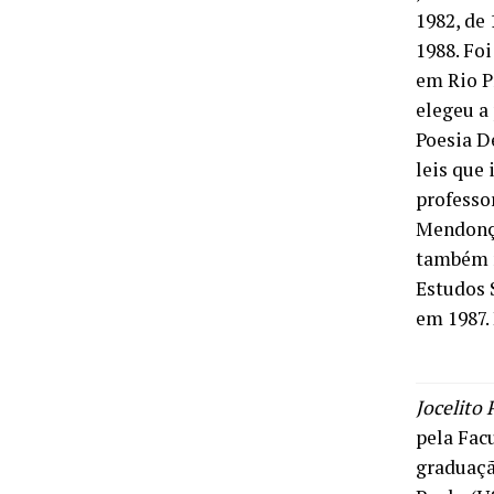
1982, de
1988. Foi
em Rio P
elegeu a 
Poesia D
leis que
professo
Mendonça
também n
Estudos 
em 1987. 
Jocelito 
pela Facu
graduaçã