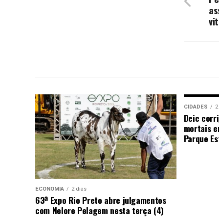
as
vit
CIDADES
2
Deic corr
mortais e
Parque Est
ECONOMIA
2 dias
63ª Expo Rio Preto abre julgamentos
com Nelore Pelagem nesta terça (4)