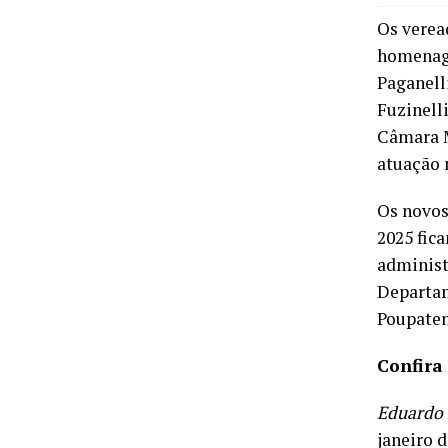
Os verea
homenage
Paganell
Fuzinell
Câmara M
atuação 
Os novos
2025 fic
administ
Departam
Poupatem
Confira
Eduardo 
janeiro d