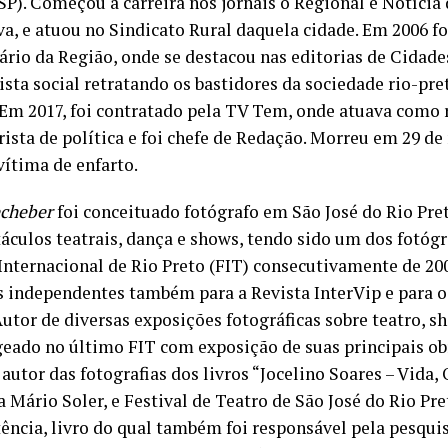
SP). Começou a carreira nos jornais o Regional e Notícia
a, e atuou no Sindicato Rural daquela cidade. Em 2006 fo
ário da Região, onde se destacou nas editorias de Cidades
nista social retratando os bastidores da sociedade rio-p
. Em 2017, foi contratado pela TV Tem, onde atuava como 
ista de política e foi chefe de Redação. Morreu em 29 de
vítima de enfarto.
echeber
foi conceituado fotógrafo em São José do Rio Pre
áculos teatrais, dança e shows, tendo sido um dos fotógra
 Internacional de Rio Preto (FIT) consecutivamente de 200
s independentes também para a Revista InterVip e para o 
utor de diversas exposições fotográficas sobre teatro, sh
ado no último FIT com exposição de suas principais ob
autor das fotografias dos livros “Jocelino Soares – Vida, 
a Mário Soler, e Festival de Teatro de São José do Rio Pre
tência, livro do qual também foi responsável pela pesqui