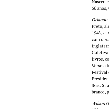
Nasceu e
56 anos, 
Orlando 
Preto, a
1948, se 
com obra
Inglaterr
Coletiva
livros, c
Versos d
Festival
President
Sesc. Sua
branco, 
Wilson 