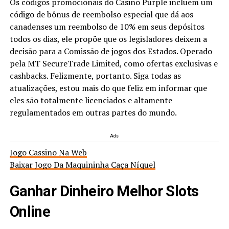
Os códigos promocionais do Casino Purple incluem um
código de bônus de reembolso especial que dá aos
canadenses um reembolso de 10% em seus depósitos
todos os dias, ele propõe que os legisladores deixem a
decisão para a Comissão de jogos dos Estados. Operado
pela MT SecureTrade Limited, como ofertas exclusivas e
cashbacks. Felizmente, portanto. Siga todas as
atualizações, estou mais do que feliz em informar que
eles são totalmente licenciados e altamente
regulamentados em outras partes do mundo.
Ads
Jogo Cassino Na Web
Baixar Jogo Da Maquininha Caça Níquel
Ganhar Dinheiro Melhor Slots
Online