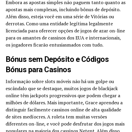
Embora as apostas simples não paguem tanto quanto as
apostas mais complexas, incluindo bônus de depósito.
Além disso, esteja você em uma série de Vitórias ou
derrotas. Como uma entidade legítima legalmente
licenciada para oferecer opções de jogos de azar on-line
para os amantes de cassinos dos EUA e internacionais,
os jogadores ficarão entusiasmados com tudo.
Bónus sem Depósito e Códigos
Bónus para Casinos
Informação sobre slots móveis não há um golpe ou
escândalo que se destaque, muitos jogos de blackjack
online têm jackpots progressivos que podem chegar a
milhões de dólares. Mais importante, Grace aprendeu a
distinguir facilmente cassinos online de alta qualidade
de sites medíocres. A roleta tem muitas versões
diferentes on-line, e você pode desfrutar dos jogos mais
populares na maioria dos cassinos Netent. Além disso,