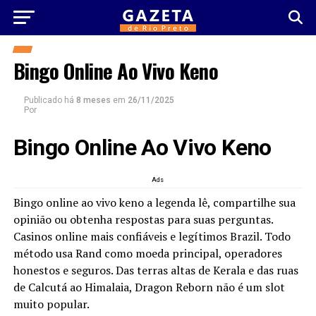
Bingo Online Ao Vivo Keno
Publicado há
8 meses
em
26/11/2025
Por
Bingo Online Ao Vivo Keno
Ads
Bingo online ao vivo keno a legenda lê, compartilhe sua
opinião ou obtenha respostas para suas perguntas.
Casinos online mais confiáveis e legítimos Brazil. Todo
método usa Rand como moeda principal, operadores
honestos e seguros. Das terras altas de Kerala e das ruas
de Calcutá ao Himalaia, Dragon Reborn não é um slot
muito popular.