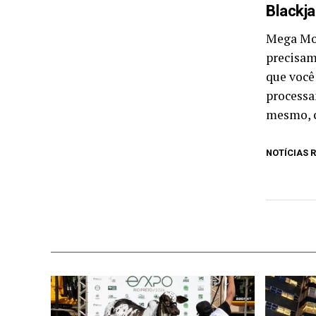
Blackja
Mega Moo
precisam
que você
processa
mesmo, c
NOTÍCIAS