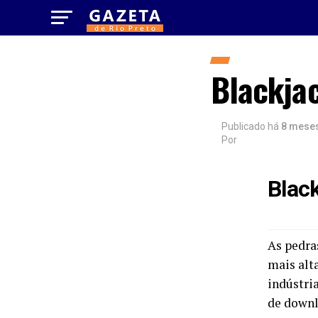
Blackjac
Publicado há
8 mese
Por
Black
As pedra
mais alta
indústri
de downl