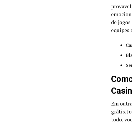
provavel
emociona
de jogos
equipes 
Ca
Bl
Se
Como 
Casin
Em outra
grátis. 
todo, vo