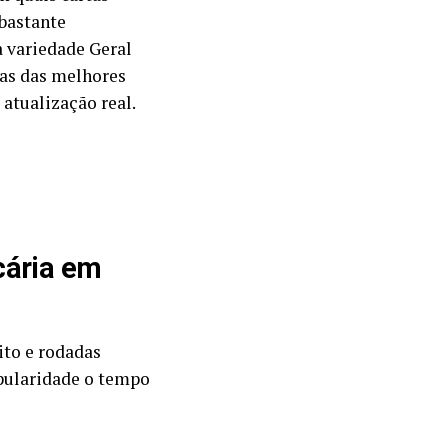
 bastante
a variedade Geral
mas das melhores
atualização real.
cária em
ito e rodadas
opularidade o tempo