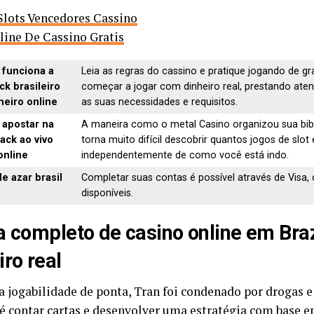
Slots Vencedores Cassino
line De Cassino Gratis
funciona a
Leia as regras do cassino e pratique jogando de g
ck brasileiro
começar a jogar com dinheiro real, prestando aten
heiro online
as suas necessidades e requisitos.
apostar na
A maneira como o metal Casino organizou sua bib
jack ao vivo
torna muito difícil descobrir quantos jogos de slot 
online
independentemente de como você está indo.
e azar brasil
Completar suas contas é possível através de Visa
disponíveis.
a completo de casino online em Braz
iro real
a jogabilidade de ponta, Tran foi condenado por drogas e
é contar cartas e desenvolver uma estratégia com base e