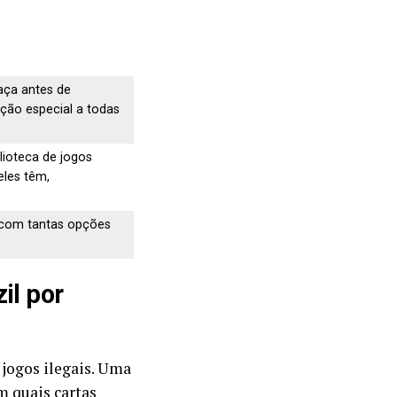
raça antes de
ção especial a todas
lioteca de jogos
eles têm,
, com tantas opções
il por
 jogos ilegais. Uma
m quais cartas