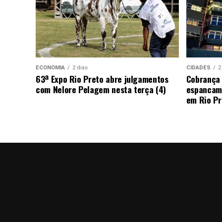
ECONOMIA
2 dias
CIDADES
2
63ª Expo Rio Preto abre julgamentos
Cobrança 
com Nelore Pelagem nesta terça (4)
espancame
em Rio Pr