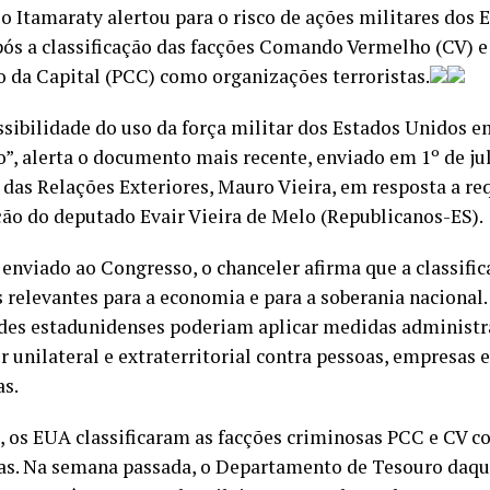
, o Itamaraty alertou para o risco de ações militares dos
pós a classificação das facções Comando Vermelho (CV) e
da Capital (PCC) como organizações terroristas.
ssibilidade do uso da força militar dos Estados Unidos e
ro”, alerta o documento mais recente, enviado em 1º de ju
 das Relações Exteriores, Mauro Vieira, em resposta a r
ão do deputado Evair Vieira de Melo (Republicanos-ES).
 enviado ao Congresso, o chanceler afirma que a classifi
 relevantes para a economia e para a soberania nacional.
des estadunidenses poderiam aplicar medidas administrat
r unilateral e extraterritorial contra pessoas, empresas 
as.
 os EUA classificaram as facções criminosas PCC e CV 
tas. Na semana passada, o Departamento de Tesouro daqu