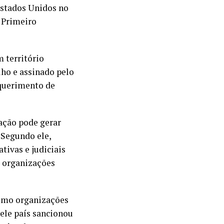
 Estados Unidos no
 Primeiro
m território
lho e assinado pelo
equerimento de
cação pode gerar
 Segundo ele,
ivas e judiciais
e organizações
como organizações
ele país sancionou