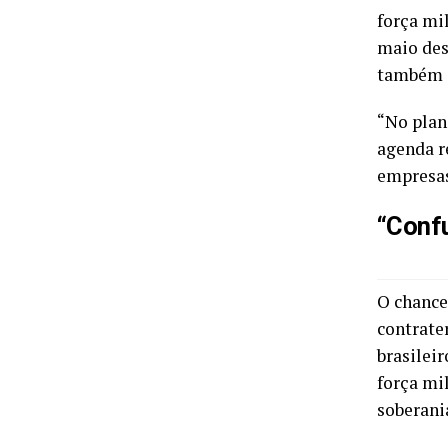
força mi
maio des
também a
“No plano
agenda r
empresas 
“Conf
O chance
contrate
brasileir
força mi
soberania