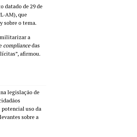
o datado de 29 de
PL-AM), que
 sobre o tema.
militarizar a
e
compliance
das
ícitas”, afirmou.
na legislação de
cidadãos
o potencial uso da
levantes sobre a