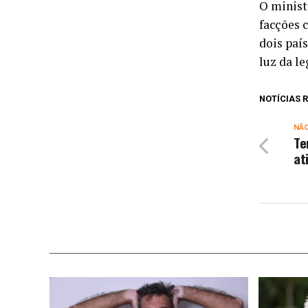
O ministr
facções 
dois paí
luz da le
NOTÍCIAS
NÃ
Te
at