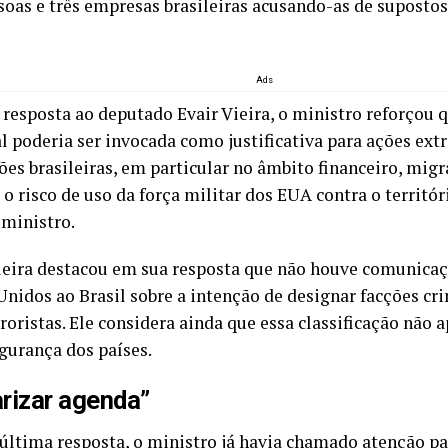
soas e três empresas brasileiras acusando-as de suposto
Ads
resposta ao deputado Evair Vieira, o ministro reforçou q
l poderia ser invocada como justificativa para ações extr
ões brasileiras, em particular no âmbito financeiro, migr
o risco de uso da força militar dos EUA contra o territór
 ministro.
eira destacou em sua resposta que não houve comunicaç
Unidos ao Brasil sobre a intenção de designar facções cri
oristas. Ele considera ainda que essa classificação não 
egurança dos países.
arizar agenda”
última resposta, o ministro já havia chamado atenção par