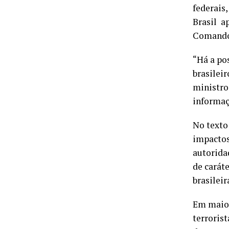
federais
Brasil a
Comando 
“Há a po
brasilei
ministro
informaç
No texto
impactos
autorida
de caráte
brasileir
Em maio,
terroris