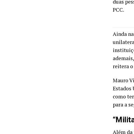
duas pes
PCC.
Ainda na 
unilatera
instituiç
ademais, 
reitera o
Mauro Vi
Estados 
como terr
para a s
“Milit
Além da 