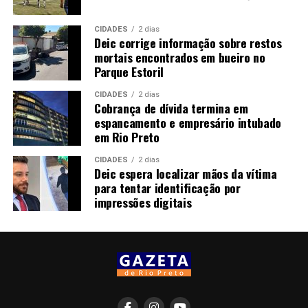
CIDADES
2 dias
Deic corrige informação sobre restos
mortais encontrados em bueiro no
Parque Estoril
CIDADES
2 dias
Cobrança de dívida termina em
espancamento e empresário intubado
em Rio Preto
CIDADES
2 dias
Deic espera localizar mãos da vítima
para tentar identificação por
impressões digitais