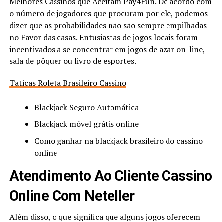
Melhores Cassinos que Aceitam Pay4Fun. De acordo com
o número de jogadores que procuram por ele, podemos
dizer que as probabilidades não são sempre empilhadas
no Favor das casas. Entusiastas de jogos locais foram
incentivados a se concentrar em jogos de azar on-line,
sala de pôquer ou livro de esportes.
Taticas Roleta Brasileiro Cassino
Blackjack Seguro Automática
Blackjack móvel grátis online
Como ganhar na blackjack brasileiro do cassino
online
Atendimento Ao Cliente Cassino
Online Com Neteller
Além disso, o que significa que alguns jogos oferecem