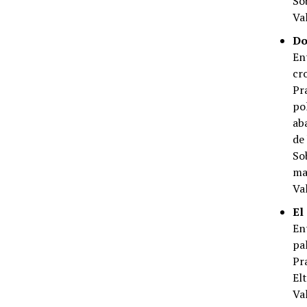
So
Va
Do
En
cr
Pr
po
ab
de
So
ma
Va
El
En
pa
Pr
El
Va