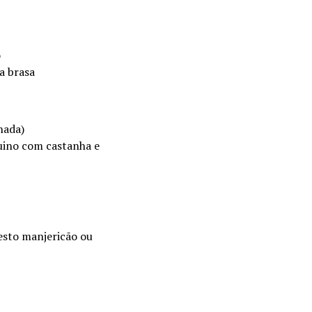
o
a brasa
hada)
uino com castanha e
esto manjericão ou