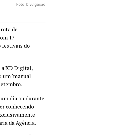
Foto: Divulgação
 rota de
com 17
 festivais do
 a XD Digital,
ou um ‘manual
 setembro.
 um dia ou durante
zer conhecendo
 exclusivamente
ária da Agência.