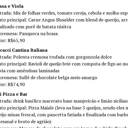
asa e Viola
trada: Mix de folhas verdes, tomate cereja, cebola e molho esp
ato principal: Carne Angus Shoulder com blend de querijo, arr
nalizado com purê de batata rúsitca
bremesa: Panqueca na brasa
lor: R$65,90
cacci Cantina Italiana
trada: Polenta cremosa trufada com gorgonzola dolce
ato principal: Ravioli de queijo brie com compota de figo ao 
lvia com amêndoas laminadas
bremesa: Suflê de chocolate belga meio amargo
lor: R$74,90
i Pizza e Bar
trada: drink basílico macerato base manjericão e limão sicilia
ato principal: Pizza Maiale (leva na base 3 queijos, sendo eles
eijo minas frescal, com pancetta fatiada e finalizada com barb
tesanal e broto de agrião)