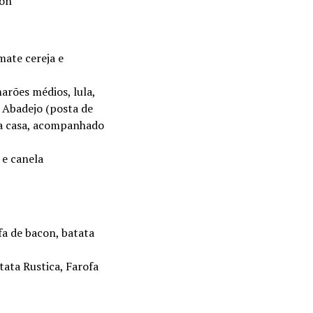
bon
mate cereja e
arões médios, lula,
u Abadejo (posta de
da casa, acompanhado
 e canela
fa de bacon, batata
tata Rustica, Farofa