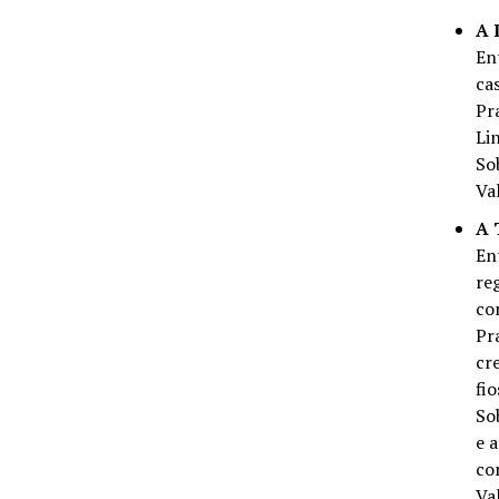
A 
En
ca
Pr
Li
So
Va
A 
En
re
co
Pr
cr
fi
So
e 
co
Va