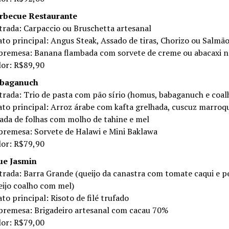
rbecue Restaurante
trada: Carpaccio ou Bruschetta artesanal
ato principal: Angus Steak, Assado de tiras, Chorizo ou Salmã
bremesa: Banana flambada com sorvete de creme ou abacaxi n
lor: R$89,90
baganuch
trada: Trio de pasta com pão sírio (homus, babaganuch e coal
ato principal: Arroz árabe com kafta grelhada, cuscuz marroq
lada de folhas com molho de tahine e mel
bremesa: Sorvete de Halawi e Mini Baklawa
lor: R$79,90
ue Jasmin
trada: Barra Grande (queijo da canastra com tomate caqui e p
eijo coalho com mel)
to principal: Risoto de filé trufado
bremesa: Brigadeiro artesanal com cacau 70%
lor: R$79,00