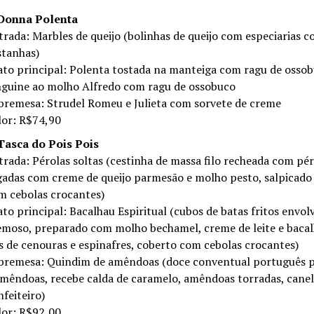
Donna Polenta
trada: Marbles de queijo (bolinhas de queijo com especiarias 
stanhas)
ato principal: Polenta tostada na manteiga com ragu de osso
nguine ao molho Alfredo com ragu de ossobuco
bremesa: Strudel Romeu e Julieta com sorvete de creme
lor: R$74,90
Tasca do Pois Pois
trada: Pérolas soltas (cestinha de massa filo recheada com pé
gadas com creme de queijo parmesão e molho pesto, salpicado
m cebolas crocantes)
ato principal: Bacalhau Espiritual (cubos de batas fritos envo
emoso, preparado com molho bechamel, creme de leite e bacal
os de cenouras e espinafres, coberto com cebolas crocantes)
bremesa: Quindim de amêndoas (doce conventual português 
amêndoas, recebe calda de caramelo, amêndoas torradas, canel
nfeiteiro)
lor: R$92,00