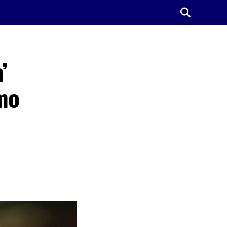
’
mo
s