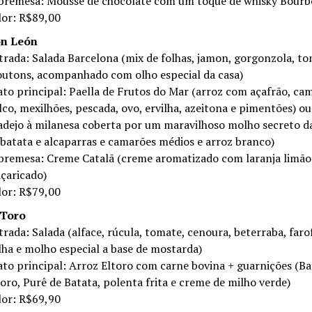
bremesa: Mousse de chocolate com um toque de whisky Bour
lor: R$89,00
n León
trada: Salada Barcelona (mix de folhas, jamon, gorgonzola, to
outons, acompanhado com olho especial da casa)
ato principal: Paella de Frutos do Mar (arroz com açafrão, cam
lco, mexilhões, pescada, ovo, ervilha, azeitona e pimentões) o
adejo à milanesa coberta por um maravilhoso molho secreto 
 batata e alcaparras e camarões médios e arroz branco)
bremesa: Creme Catalã (creme aromatizado com laranja limão
çaricado)
lor: R$79,00
 Toro
trada: Salada (alface, rúcula, tomate, cenoura, beterraba, faro
lha e molho especial a base de mostarda)
ato principal: Arroz Eltoro com carne bovina + guarnições (Ba
toro, Purê de Batata, polenta frita e creme de milho verde)
lor: R$69,90