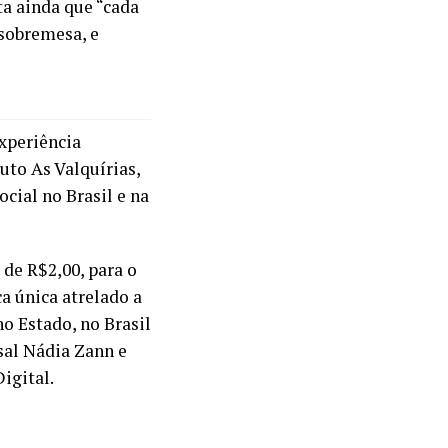
ta ainda que “cada
 sobremesa, e
Experiência
to As Valquírias,
cial no Brasil e na
 de R$2,00, para o
a única atrelado a
o Estado, no Brasil
sal Nádia Zann e
igital.