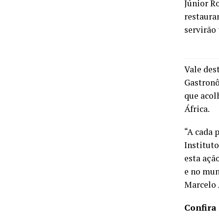
Júnior R
restaura
servirão
Vale des
Gastronô
que acol
África.
“A cada p
Institut
esta açã
e no mun
Marcelo 
Confira 