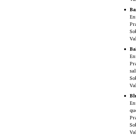
Ba
En
Pr
So
Va
Ba
En
Pr
sa
So
Va
Bl
En
qu
Pra
So
Va