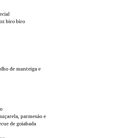
ecial
oz biro biro
molho de manteiga e
no
 muçarela, parmesão e
ecue de goiabada