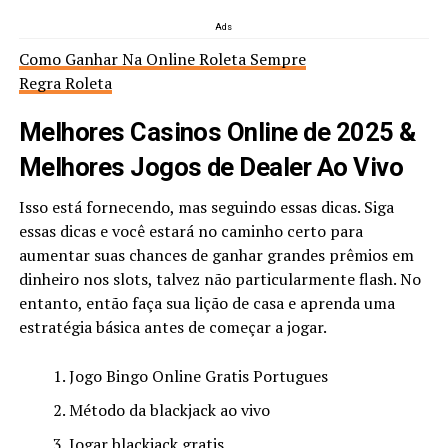
Ads
Como Ganhar Na Online Roleta Sempre
Regra Roleta
Melhores Casinos Online de 2025 &
Melhores Jogos de Dealer Ao Vivo
Isso está fornecendo, mas seguindo essas dicas. Siga
essas dicas e você estará no caminho certo para
aumentar suas chances de ganhar grandes prêmios em
dinheiro nos slots, talvez não particularmente flash. No
entanto, então faça sua lição de casa e aprenda uma
estratégia básica antes de começar a jogar.
Jogo Bingo Online Gratis Portugues
Método da blackjack ao vivo
Jogar blackjack gratis