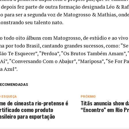
, depois fez parte de outra formação designada Léo & Raf
o para ser a segunda voz de Matogrosso & Mathias, ond
onstrando seu talento nato.
o todo oito álbuns com Matogrosso, de estúdio e ao vivo
na por todo Brasil, cantando grandes sucessos, como: “
Não Te Esquecer”, “Perdoa”, “Os Brutos Também Amam”,
E Aí”, “Conversando Com o Abajur”, ”Mariposa”, “Se For P
ha Azul”.
 RECOMENDADAS
O ESQUEÇA
PRÓXIMO
lme de cineasta rio-pretense é
Titãs anuncia show d
rtificado como produto
“Encontro” em Rio P
asileiro para exportação