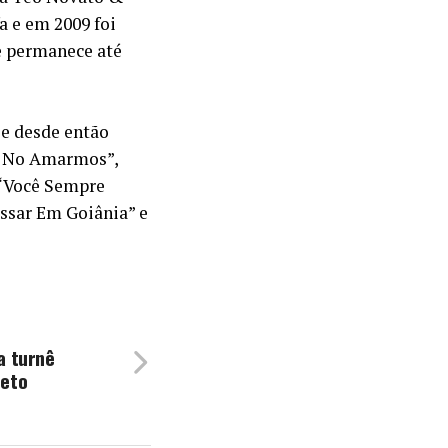
a e em 2009 foi
e permanece até
 e desde então
Se No Amarmos”,
 “Você Sempre
assar Em Goiânia” e
a turnê
reto