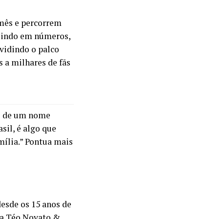
mês e percorrem
uzindo em números,
ividindo o palco
 a milhares de fãs
do de um nome
sil, é algo que
ília.” Pontua mais
desde os 15 anos de
va Téo Novato &