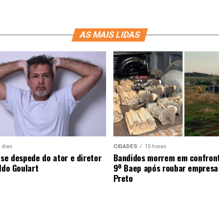
AS MAIS LIDAS
 dias
CIDADES
15 horas
 se despede do ator e diretor
Bandidos morrem em confron
ldo Goulart
9º Baep após roubar empresa
Preto