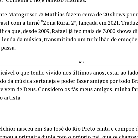
te Matogrosso & Mathias fazem cerca de 20 shows por 
rasil com a turnê “Zona Rural 2”, lançada em 2021. Trad
ifica que, desde 2009, Rafael já fez mais de 3.000 shows d
lenda da música, transmitindo um turbilhão de emoções
 passa.
Ads
licável o que tenho vivido nos últimos anos, estar ao la
do da música sertaneja e poder fazer amigos por todo Bra
e vem de Deus. Considero os fãs meus amigos, minha fam
 artista.
s
elchior nasceu em São José do Rio Preto canta e compõe 
ormou a primeira dupla com o próprio pai, que se chama