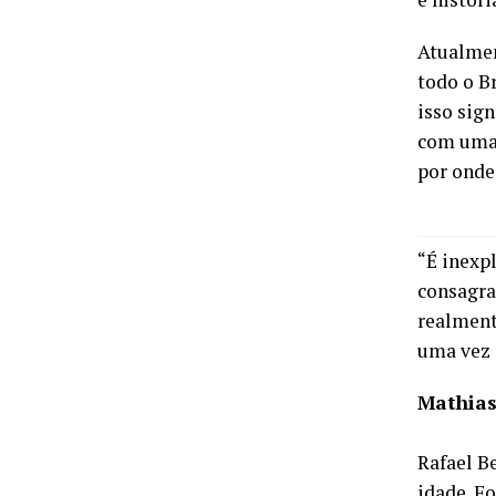
Atualmen
todo o B
isso sign
com uma 
por onde
“É inexp
consagra
realment
uma vez o
Mathia
Rafael B
idade. F