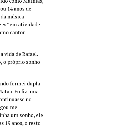
cido como Mathias,
ou 14 anos de
 da música
zes” em atividade
omo cantor
 vida de Rafael.
, o próprio sonho
ando formei dupla
atão. Eu fiz uma
ontinuasse no
ligou me
tinha um sonho, ele
s 19 anos, o resto