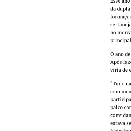
Esse ano
da dupla
formação
sertanej
no merca
principa
O ano de
Após faz
viria de
“Tudo na
com meu 
particip
palco ca
convidand
estava s
é histór