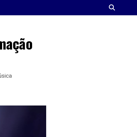
rmação
úsica