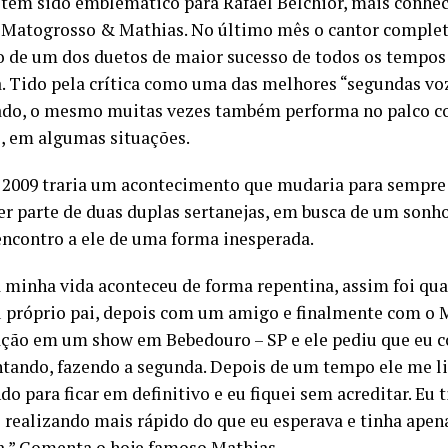
 tem sido emblemático para Rafael Belchior, mais conhe
 Matogrosso & Mathias. No último mês o cantor complet
 de um dos duetos de maior sucesso de todos os tempos
a. Tido pela crítica como uma das melhores “segundas vo
do, o mesmo muitas vezes também performa no palco c
l, em algumas situações.
 2009 traria um acontecimento que mudaria para sempre a
er parte de duas duplas sertanejas, em busca de um sonho
 encontro a ele de uma forma inesperada.
 minha vida aconteceu de forma repentina, assim foi qu
próprio pai, depois com um amigo e finalmente com o M
ação em um show em Bebedouro – SP e ele pediu que eu c
ntando, fazendo a segunda. Depois de um tempo ele me 
o para ficar em definitivo e eu fiquei sem acreditar. Eu 
e realizando mais rápido do que eu esperava e tinha apena
ia.” Comenta o hoje famoso Mathias.