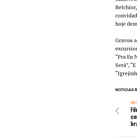
Belchior
convidad
hoje dem
Gravou a
excursio
“Pra Eu 
Será”, “
“Igrejin
NOTÍCIAS
NÃ
Fi
ce
br