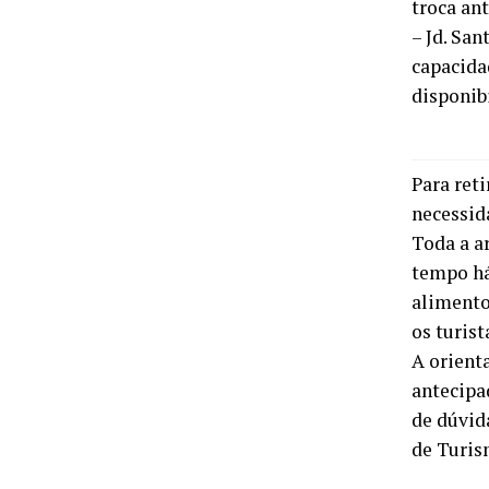
troca ant
– Jd. San
capacidad
disponib
Para reti
necessida
Toda a a
tempo há
alimento
os turist
A orienta
antecipa
de dúvid
de Turis