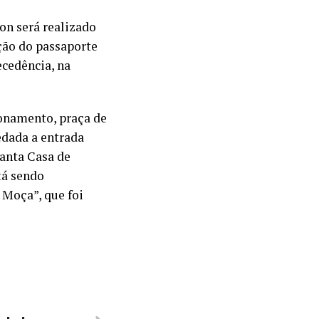
n será realizado
ção do passaporte
ecedência, na
ionamento, praça de
edada a entrada
anta Casa de
tá sendo
Moça”, que foi