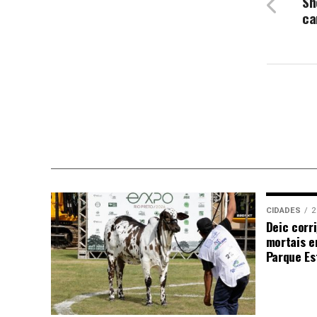
Sh
ca
CIDADES
2
Deic corr
mortais e
Parque Est