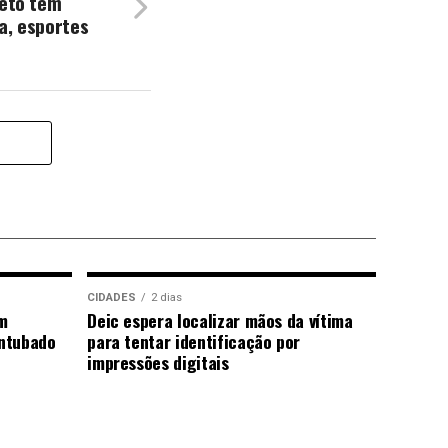
reto tem
a, esportes
CIDADES
2 dias
m
Deic espera localizar mãos da vítima
ntubado
para tentar identificação por
impressões digitais