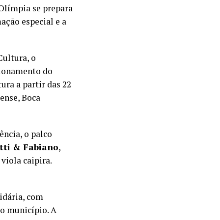
 Olímpia se prepara
ação especial e a
Cultura, o
acionamento do
ra a partir das 22
ense, Boca
ência, o palco
tti & Fabiano
,
viola caipira.
idária, com
do município. A