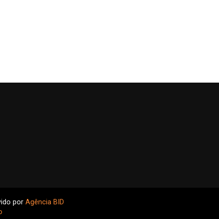
vido por
Agência BID
o