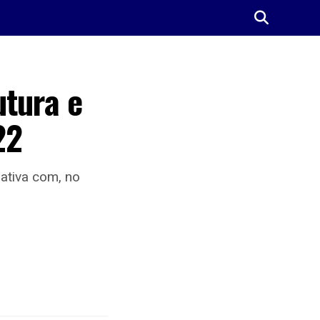
utura e
22
ativa com, no