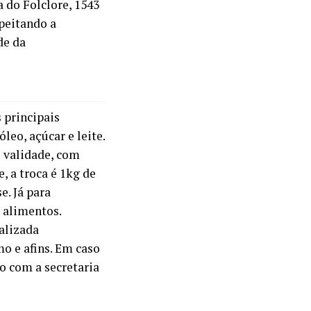
a do Folclore, 1543
speitando a
de da
s principais
leo, açúcar e leite.
e validade, com
, a troca é 1kg de
. Já para
e alimentos.
ealizada
o e afins. Em caso
o com a secretaria