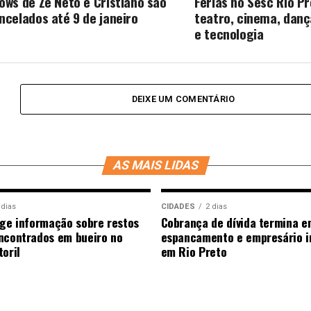
ows de Zé Neto e Cristiano são
Férias no Sesc Rio P
ncelados até 9 de janeiro
teatro, cinema, danç
e tecnologia
DEIXE UM COMENTÁRIO
AS MAIS LIDAS
 dias
CIDADES
2 dias
ige informação sobre restos
Cobrança de dívida termina e
ncontrados em bueiro no
espancamento e empresário i
oril
em Rio Preto