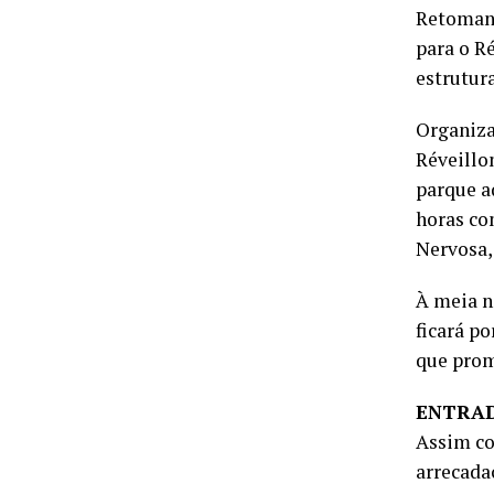
Retomand
para o R
estrutur
Organiza
Réveillo
parque a
horas co
Nervosa,
À meia n
ficará po
que prom
ENTRAD
Assim co
arrecada