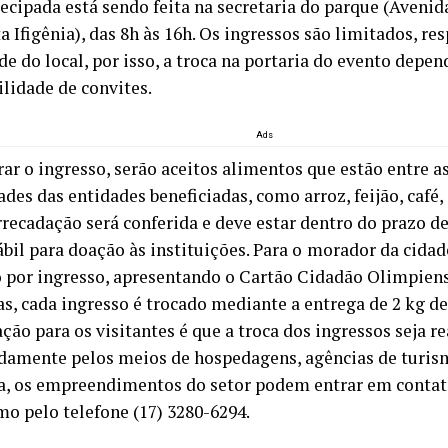
ecipada está sendo feita na secretaria do parque (Avenid
ta Ifigênia), das 8h às 16h. Os ingressos são limitados, re
e do local, por isso, a troca na portaria do evento depen
ilidade de convites.
Ads
rar o ingresso, serão aceitos alimentos que estão entre a
des das entidades beneficiadas, como arroz, feijão, café, ó
rrecadação será conferida e deve estar dentro do prazo d
bil para doação às instituições. Para o
morador da cidade
 por ingresso, apresentando o Cartão Cidadão Olimpiense
as, cada ingresso é trocado mediante a entrega de 2 kg d
ção para os visitantes é que a troca dos ingressos seja r
damente pelos meios de hospedagens, agências de turism
a, os empreendimentos do setor podem entrar em contat
mo pelo telefone (17) 3280-6294.