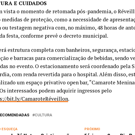
URA E CUIDADOS
 vista o momento de retomada pós-pandemia, o Réveillo
 medidas de proteção, como a necessidade de apresenta
a ou testagem negativa com, no máximo, 48 horas de ant
 da festa, conforme prevê o decreto municipal.
terá estrutura completa com banheiros, segurança, estac
ção e barracas para comercialização de bebidas, sendo v
das no evento. O estacionamento será coordenado pela S
rdia, com renda revertida para o hospital. Além disso, es
lizado um espaço privativo open bar, “Camarote Menina 
. Os interessados podem adquirir ingressos pelo
s://bit.ly/CamaroteRéveillon
.
 RECOMENDADAS
CULTURA
O ESQUEÇA
PRÓXIMO