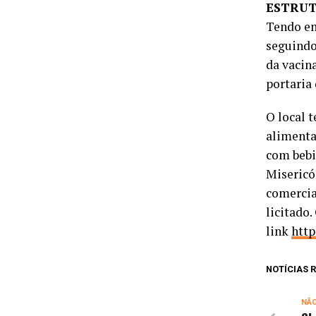
ESTRUT
Tendo em
seguindo
da vacin
portaria
O local 
alimenta
com bebi
Misericó
comercia
licitado
link
http
NOTÍCIAS
NÃ