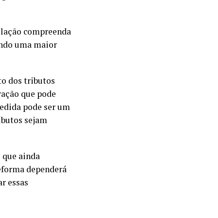
pulação compreenda
endo uma maior
o dos tributos
vação que pode
 medida pode ser um
ributos sejam
s que ainda
reforma dependerá
ar essas