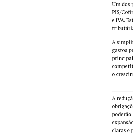
Um dos p
PIS/Cofin
e IVA. E
tributár
A simpli
gastos p
principa
competit
o cresci
A reduçã
obrigaçõ
poderão 
expansão
claras e 