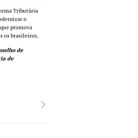
forma Tributária
odernizar o
a que promova
 os brasileiros.
nselho de
ia de