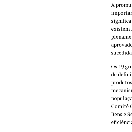
A promul
importan
significa
existem 
plenamen
aprovado
sucedida
Os 19 gr
de defini
produtos
mecanism
populaçã
Comitê G
Bens e S
eficiênci