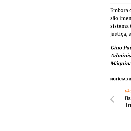
Embora o
são imen
sistema 
justiça, 
Gino Pau
Adminis
Máquina
NOTÍCIAS
NÃ
Os
Tr