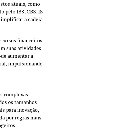
stos atuais, como
to pelo IBS, CBS, IS
implificar a cadeia
ecursos financeiros
em suas atividades
ode aumentar a
nal, impulsionando
às complexas
odos os tamanhos
is para inovação,
da por regras mais
ngeiros,