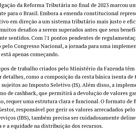
gação da Reforma Tributária no final de 2023 marcou 
te para o Brasil. Embora a emenda constitucional repre
tivo em direção a um sistema tributário mais justo e efic
muitos desafios a serem superados antes que seus benefí
te sentidos. Com 71 pontos pendentes de regulamentaç
 pelo Congresso Nacional, a jornada para uma impleme
 está apenas começando.
upos de trabalho criados pelo Ministério da Fazenda têm
r detalhes, como a composição da cesta básica isenta de t
 sujeitos ao Imposto Seletivo (IS). Além disso, a imple
o de cashback, que permitirá a devolução de valores ga
o, requer uma estrutura clara e funcional. O formato de
estor, responsável por gerir os valores arrecadados pel
erviços (IBS), também precisa ser cuidadosamente deline
a e a equidade na distribuição dos recursos.