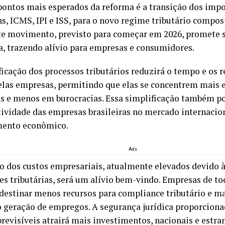
ontos mais esperados da reforma é a transição dos impo
s, ICMS, IPI e ISS, para o novo regime tributário compos
ste movimento, previsto para começar em 2026, promete s
ia, trazendo alívio para empresas e consumidores.
ficação dos processos tributários reduzirá o tempo e os r
elas empresas, permitindo que elas se concentrem mais 
is e menos em burocracias. Essa simplificação também p
ividade das empresas brasileiras no mercado internacio
mento econômico.
Ads
o dos custos empresariais, atualmente elevados devido 
es tributárias, será um alívio bem-vindo. Empresas de t
destinar menos recursos para compliance tributário e ma
 geração de empregos. A segurança jurídica proporciona
previsíveis atrairá mais investimentos, nacionais e estra