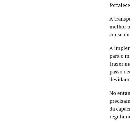
fortalec
A transp
melhor o
conscient
A implem
para o m
trazer m
passo de
devidame
No entan
precisam
da capac
regulame