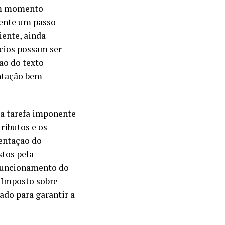
um momento
sente um passo
iente, ainda
cios possam ser
ão do texto
ntação bem-
 a tarefa imponente
ributos e os
mentação do
stos pela
 funcionamento do
o Imposto sobre
ado para garantir a