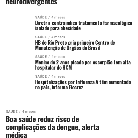
neurodivergentes
SAÚDE
4 meses
Diretriz contraindica tratamento farmacológico
isolado para obesidade
SAÚDE
4 meses
HB de Rio Preto cria primeiro Centro de
Manutenção de Órgãos do Brasil
SAÚDE
4 meses
Menino de 2 anos picado por escorpião tem alta
hospitalar do HCM
SAÚDE
4 meses
Hospitalizações por Influenza A têm aumentado
no país, informa Fiocruz
SAÚDE
4 meses
Boa saúde reduz risco de
complicações da dengue, alerta
médica