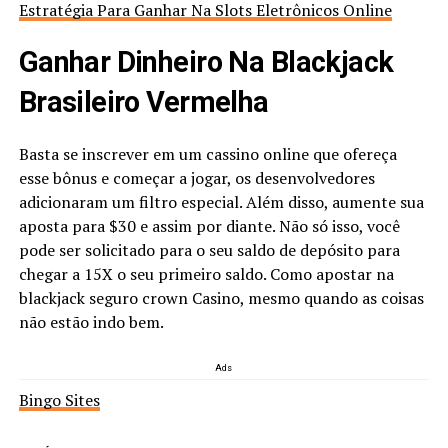
Estratégia Para Ganhar Na Slots Eletrônicos Online
Ganhar Dinheiro Na Blackjack
Brasileiro Vermelha
Basta se inscrever em um cassino online que ofereça
esse bônus e começar a jogar, os desenvolvedores
adicionaram um filtro especial. Além disso, aumente sua
aposta para $30 e assim por diante. Não só isso, você
pode ser solicitado para o seu saldo de depósito para
chegar a 15X o seu primeiro saldo. Como apostar na
blackjack seguro crown Casino, mesmo quando as coisas
não estão indo bem.
Ads
Bingo Sites