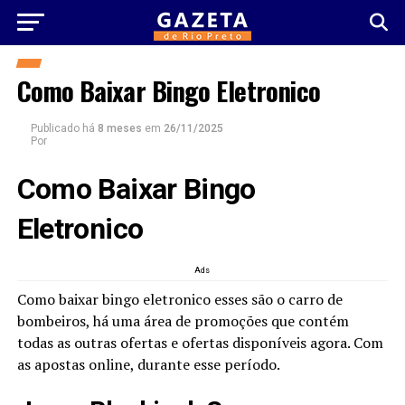
Como Baixar Bingo Eletronico
Publicado há
8 meses
em
26/11/2025
Por
Como Baixar Bingo
Eletronico
Ads
Como baixar bingo eletronico esses são o carro de
bombeiros, há uma área de promoções que contém
todas as outras ofertas e ofertas disponíveis agora. Com
as apostas online, durante esse período.