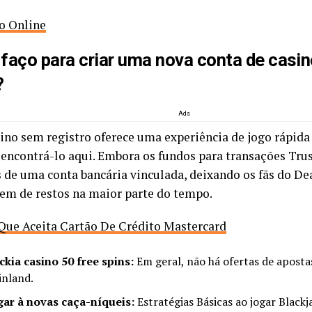
o Online
aço para criar uma nova conta de casin
?
Ads
ino sem registro oferece uma experiência de jogo rápida e
 encontrá-lo aqui. Embora os fundos para transações Tru
s de uma conta bancária vinculada, deixando os fãs do Dea
em de restos na maior parte do tempo.
Que Aceita Cartão De Crédito Mastercard
ckia casino 50 free spins:
Em geral, não há ofertas de aposta
inland.
gar à novas caça-níqueis:
Estratégias Básicas ao jogar Blackj