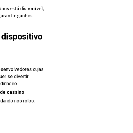
nus está disponível,
garantir ganhos
dispositivo
esenvolvedores cujas
er se divertir
dinheiro.
 de cassino
udando nos rolos.