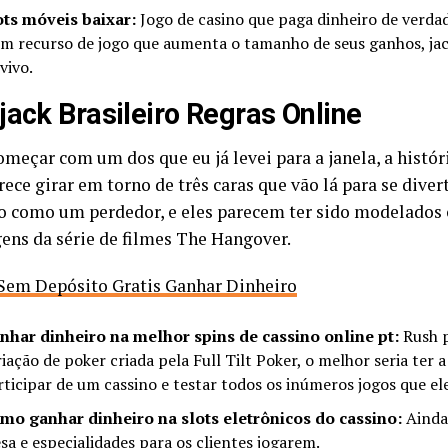
ots móveis baixar:
Jogo de casino que paga dinheiro de verda
um recurso de jogo que aumenta o tamanho de seus ganhos, jac
vivo.
jack Brasileiro Regras Online
meçar com um dos que eu já levei para a janela, a histó
ece girar em torno de três caras que vão lá para se diver
 como um perdedor, e eles parecem ter sido modelados
ens da série de filmes The Hangover.
Sem Depósito Gratis Ganhar Dinheiro
nhar dinheiro na melhor spins de cassino online pt:
Rush p
riação de poker criada pela Full Tilt Poker, o melhor seria ter
rticipar de um cassino e testar todos os inúmeros jogos que el
mo ganhar dinheiro na slots eletrônicos do cassino:
Ainda 
sa e especialidades para os clientes jogarem.