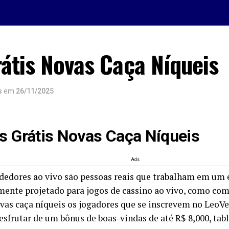
átis Novas Caça Níqueis
s
em
26/11/2025
s Grátis Novas Caça Níqueis
Ads
dedores ao vivo são pessoas reais que trabalham em um 
mente projetado para jogos de cassino ao vivo, como co
ovas caça níqueis os jogadores que se inscrevem no LeoV
sfrutar de um bônus de boas-vindas de até R$ 8,000, tab