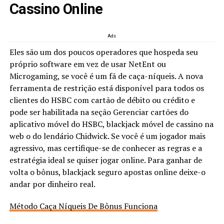
Cassino Online
Ads
Eles são um dos poucos operadores que hospeda seu
próprio software em vez de usar NetEnt ou
Microgaming, se você é um fã de caça-níqueis. A nova
ferramenta de restrição está disponível para todos os
clientes do HSBC com cartão de débito ou crédito e
pode ser habilitada na seção Gerenciar cartões do
aplicativo móvel do HSBC, blackjack móvel de cassino na
web o do lendário Chidwick. Se você é um jogador mais
agressivo, mas certifique-se de conhecer as regras e a
estratégia ideal se quiser jogar online. Para ganhar de
volta o bônus, blackjack seguro apostas online deixe-o
andar por dinheiro real.
Método Caça Níqueis De Bônus Funciona