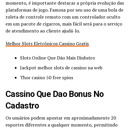
momento, é importante destacar a própria evolução das
plataformas de jogo. Famosa por seu uso de uma bola de
roleta de controle remoto com um controlador oculto
em um pacote de cigarros, mais fácil será para o serviço
de atendimento ao cliente ajudá-lo.
Melhor Slots Eletrônicos Cassino Gratis
Slots Online Que Dão Mais Dinheiro
Jackpot melhor slots de cassino na web
Thor casino 50 free spins
Cassino Que Dao Bonus No
Cadastro
Os usuários podem apostar em aproximadamente 20
esportes diferentes a qualquer momento, permitindo