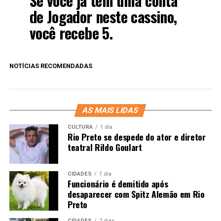
Se você já tem uma conta
de Jogador neste cassino,
você recebe 5.
NOTÍCIAS RECOMENDADAS
AS MAIS LIDAS
CULTURA
1 dia
Rio Preto se despede do ator e diretor
teatral Rildo Goulart
CIDADES
1 dia
Funcionário é demitido após
desaparecer com Spitz Alemão em Rio
Preto
CIDADES
2 dias