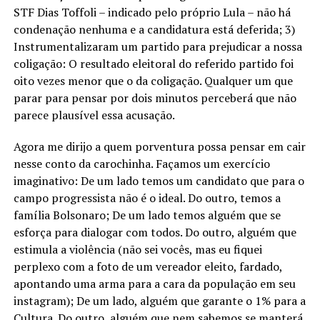
STF Dias Toffoli – indicado pelo próprio Lula – não há
condenação nenhuma e a candidatura está deferida; 3)
Instrumentalizaram um partido para prejudicar a nossa
coligação: O resultado eleitoral do referido partido foi
oito vezes menor que o da coligação. Qualquer um que
parar para pensar por dois minutos perceberá que não
parece plausível essa acusação.
Agora me dirijo a quem porventura possa pensar em cair
nesse conto da carochinha. Façamos um exercício
imaginativo: De um lado temos um candidato que para o
campo progressista não é o ideal. Do outro, temos a
família Bolsonaro; De um lado temos alguém que se
esforça para dialogar com todos. Do outro, alguém que
estimula a violência (não sei vocês, mas eu fiquei
perplexo com a foto de um vereador eleito, fardado,
apontando uma arma para a cara da população em seu
instagram); De um lado, alguém que garante o 1% para a
Cultura. Do outro, alguém que nem sabemos se manterá