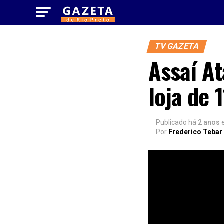
TV GAZETA
Assaí A
loja de 
Publicado há
2 anos
Por
Frederico Tebar