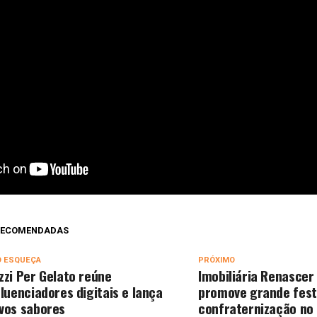
 RECOMENDADAS
O ESQUEÇA
PRÓXIMO
zzi Per Gelato reúne
Imobiliária Renascer 
fluenciadores digitais e lança
promove grande fest
vos sabores
confraternização no 