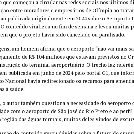
 que começou a circular nas redes sociais nos últimos d
ção entre moradores e empresários de Olímpia ao trata
ão publicada originalmente em 2024 sobre o Aeroporto I
 O conteúdo viralizou no fim de semana e levou muitas p
rem que o projeto havia sido cancelado ou paralisado.
ens, um homem afirma que o aeroporto “não vai mais sair
jamento de R$ 104 milhões que estavam previstos no O
onstrução do terminal aeroportuário. O trecho faz referê
em publicada em junho de 2024 pelo portal G1, que info
o Nacional havia redirecionado os recursos para emend
as à saúde.
, o autor também questiona a necessidade do aeroporto 
ade com o aeroporto de São José do Rio Preto e ao perfil 
a região das águas termais, muitos deles vindos de excur
ussão do conteúdo gerou dúvidas sobre o futuro do emp