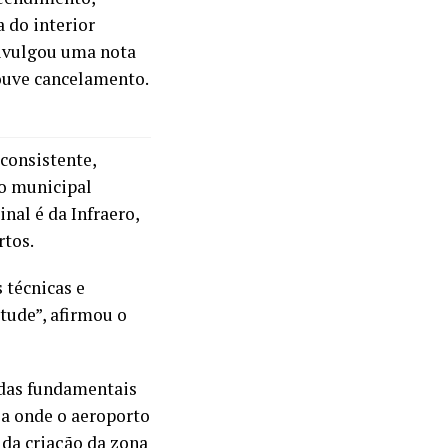
a do interior
 divulgou uma nota
ouve cancelamento.
consistente,
ão municipal
nal é da Infraero,
rtos.
 técnicas e
tude”, afirmou o
adas fundamentais
ea onde o aeroporto
 da criação da zona