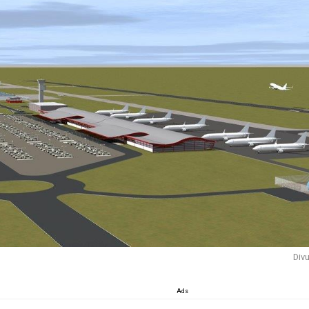
Div
Ads