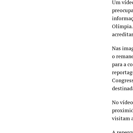
Um vídeo
preocupa
informaç
Olímpia.
acredita
Nas imag
o remane
para a c
reportag
Congress
destinad
No vídeo
proximid
visitam 
A reperc