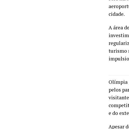
aeroport
cidade.
A área d
investim
regulari
turismo 
impulsio
Olímpia 
pelos pa
visitant
competiti
e do exte
Apesar d