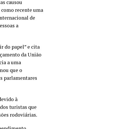
ias causou
r como recente uma
nternacional de
essoas a
 do papel” e cita
rçamento da União
ncia a uma
rmou que o
as parlamentares
devido à
dos turistas que
sões rodoviárias.
reendimento,