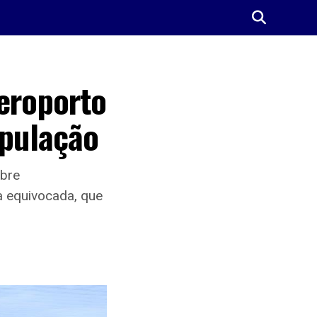
aeroporto
opulação
obre
a equivocada, que