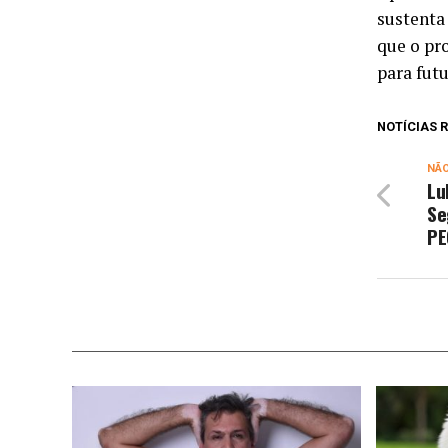
sustenta
que o pr
para futu
NOTÍCIAS
NÃ
Lu
Se
PE