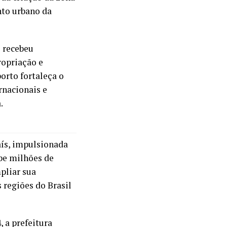
to urbano da
e recebeu
ropriação e
orto fortaleça o
rnacionais e
.
aís, impulsionada
ebe milhões de
pliar sua
s regiões do Brasil
 a prefeitura