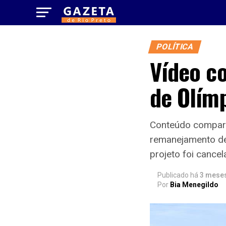
POLÍTICA
Vídeo co
de Olímp
Conteúdo compart
remanejamento de 
projeto foi cance
Publicado há
3 mese
Por
Bia Menegildo