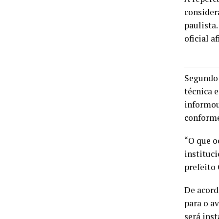
considera
paulista
oficial 
Segundo 
técnica 
informou
conforme
“O que o
instituc
prefeito
De acord
para o a
será ins