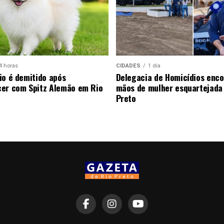
4 horas
CIDADES
1 dia
io é demitido após
Delegacia de Homicídios enco
er com Spitz Alemão em Rio
mãos de mulher esquartejada
Preto