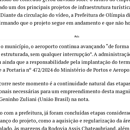
do um dos principais projetos de infraestrutura turístic
. Diante da circulação do vídeo, a Prefeitura de Olímpia
afirmando que o projeto segue em andamento e que não h
Ads
o município, o aeroporto continua avançando “de forma 
e estruturada, sem qualquer interrupção”. A administraç
 ainda que a responsabilidade pela implantação do termi
 a Portaria nº 472/2024 do Ministério de Portos e Aeropo
corre neste momento é a continuidade natural das etapas
ionais necessárias para um empreendimento desta magni
 Geninho Zuliani (União Brasil) na nota.
o com a prefeitura, já foram concluídas etapas consider
vanço do projeto, como a aquisição e regularização da ár
talado, às margens da Rodovia Assis Chateaubriand, além