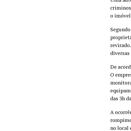
criminos
o imóvel
Segundo a
propriet
revirado
diversas
De acordo
O empres
monitora
equipame
das 3h d
A ocorrê
rompimen
no local