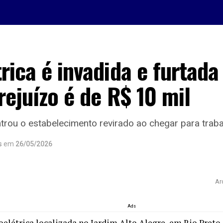
rica é invadida e furtad
rejuízo é de R$ 10 mil
rou o estabelecimento revirado ao chegar para traba
s
em
26/05/2026
Ar
Ads
elétrica localizada no Jardim Alto Alegre, em Rio Preto, 