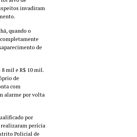
uspeitos invadiram
mento.
nhã, quando o
al completamente
desaparecimento de
 8 mil e R$ 10 mil.
óprio de
onta com
m alarme por volta
ualificado por
 realizaram perícia
trito Policial de