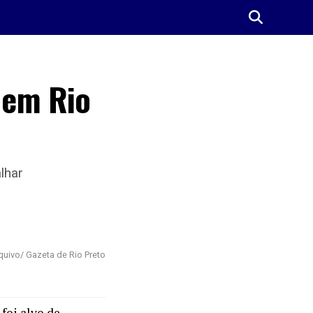
a em Rio
lhar
quivo/ Gazeta de Rio Preto
foi alvo de