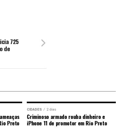
icia 725
o de
CIDADES
2 dias
a ameaças
Criminoso armado rouba dinheiro e
Rio Preto
iPhone 11 de promotor em Rio Preto