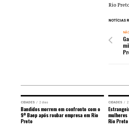
Rio Preto
NOTÍCIAS
NÃ
Ga
mi
Pr
CIDADES
2 dias
CIDADES
2
Bandidos morrem em confronto com o
Estrangei
9º Baep após roubar empresa em Rio
mulheres 
Preto
Rio Preto