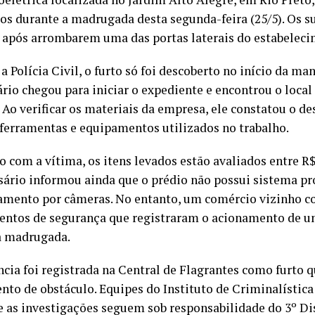
os durante a madrugada desta segunda-feira (25/5). Os s
 após arrombarem uma das portas laterais do estabeleci
 Polícia Civil, o furto só foi descoberto no início da ma
ário chegou para iniciar o expediente e encontrou o loc
. Ao verificar os materiais da empresa, ele constatou o 
 ferramentas e equipamentos utilizados no trabalho.
 com a vítima, os itens levados estão avaliados entre R$
ário informou ainda que o prédio não possui sistema pr
mento por câmeras. No entanto, um comércio vizinho c
ntos de segurança que registraram o acionamento de u
a madrugada.
ncia foi registrada na Central de Flagrantes como furto q
to de obstáculo. Equipes do Instituto de Criminalística
 e as investigações seguem sob responsabilidade do 3º Dis