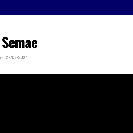
 Semae
em
27/05/2024