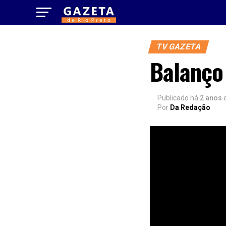
TV GAZETA
Balanço
Publicado há
2 anos
Por
Da Redação