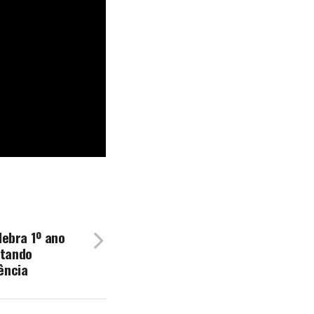
lebra 1º ano
ntando
ência