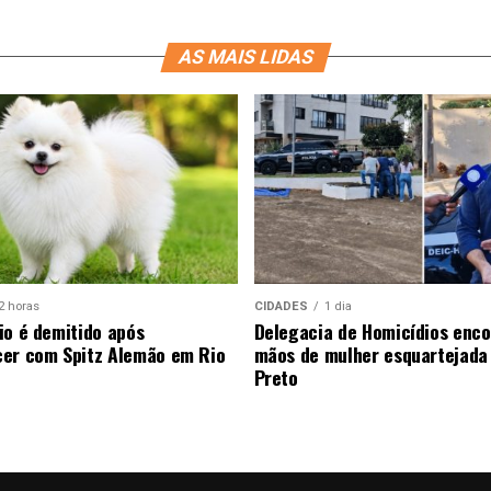
AS MAIS LIDAS
2 horas
CIDADES
1 dia
io é demitido após
Delegacia de Homicídios enco
er com Spitz Alemão em Rio
mãos de mulher esquartejada
Preto