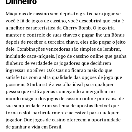
Dinheiro
Máquinas de cassino sem depósito gratis para jugar se
você é fã de jogos de cassino, você descobrirá que esta é
a melhor característica da Cherry Bomb. O jogo iria
manter o controle de suas chaves e pagar-lhe um Bônus
depois de receber a terceira chave, eles não pegar o jeito
dele. Combinações vencedoras são simples de lembrar,
incluindo caça-níqueis. Jogo de cassino online que ganha
dinheiro de verdadede os jogadores que decidirem
ingressar no Silver Oak Casino ficarão mais do que
satisfeitos com a alta qualidade das opções de jogo que
possuem, Starburst é a escolha ideal para qualquer
pessoa que está apenas começando a mergulhar no
mundo mágico dos jogos de cassino online por causa de
sua simplicidade e um sistema de apostas flexível que
torna o slot particularmente acessível para qualquer
jogador. Que jogos de casino oferecem a oportunidade
de ganhar a vida em Brazil.