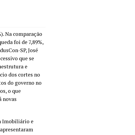
1%). Na comparação
ueda foi de 7,89%,
ndusCon-SP, José
cessivo que se
aestrutura e
cio dos cortes no
tos do governo no
os, o que
á novas
 Imobiliário e
e apresentaram