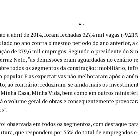
Ads
ão a abril de 2014, foram fechadas 327,4 mil vagas (-9,2
lado no ano contra o mesmo período do ano anterior, a q
ção de 279,6 mil empregos. Segundo o presidente do Si
rraz Neto, “as demissões eram aguardadas no cenário re
obre todos os segmentos da construção: imobiliário, infr
o popular. E as expectativas não melhoraram após o anún
o, ao contrário: reduziram-se ainda mais os investimen
 Minha Casa, Minha Vida, bem como em outros ministéri
á o volume geral de obras e consequentemente provocar
s”.
foi observada em todos os segmentos, com destaque para
rutura, que respondem por 55% do total de empregados 