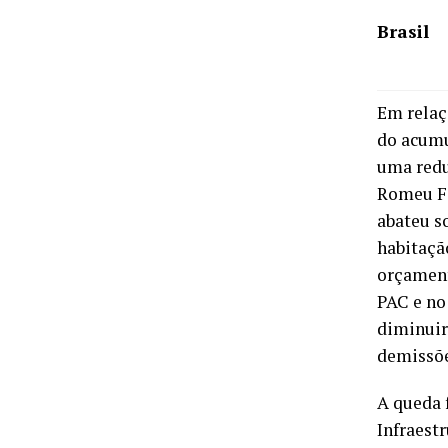
Brasil
Em relaç
do acumu
uma redu
Romeu Fe
abateu s
habitaçã
orçament
PAC e no
diminuir
demissõe
A queda 
Infraest