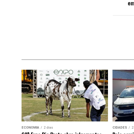
em
ECONOMIA
2 dias
CIDADES
2