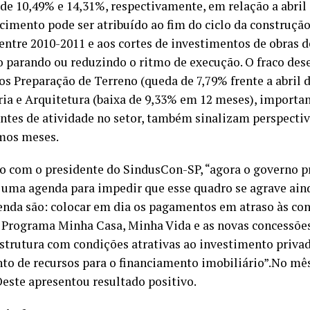
 de 10,49% e 14,31%, respectivamente, em relação a abril 
cimento pode ser atribuído ao fim do ciclo da construção
entre 2010-2011 e aos cortes de investimentos de obras d
o parando ou reduzindo o ritmo de execução. O fraco de
s Preparação de Terreno (queda de 7,79% frente a abril d
ia e Arquitetura (baixa de 9,33% em 12 meses), importan
ntes de atividade no setor, também sinalizam perspectiv
mos meses.
o com o presidente do SindusCon-SP, “agora o governo p
 uma agenda para impedir que esse quadro se agrave aind
enda são: colocar em dia os pagamentos em atraso às con
o Programa Minha Casa, Minha Vida e as novas concessõe
estrutura com condições atrativas ao investimento privado
to de recursos para o financiamento imobiliário”.No mês
este apresentou resultado positivo.