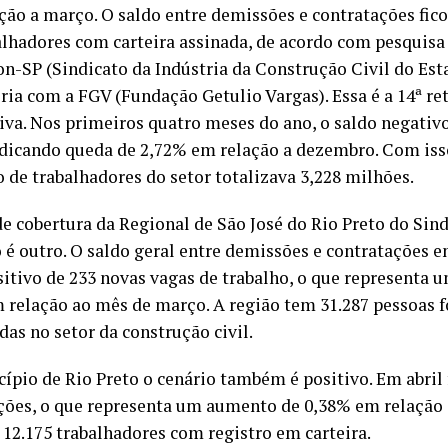
ão a março. O saldo entre demissões e contratações fic
alhadores com carteira assinada, de acordo com pesquisa
n-SP (Sindicato da Indústria da Construção Civil do Est
ria com a FGV (Fundação Getulio Vargas). Essa é a 14ª r
iva. Nos primeiros quatro meses do ano, o saldo negativ
ndicando queda de 2,72% em relação a dezembro. Com isso,
 de trabalhadores do setor totalizava 3,228 milhões.
de cobertura da Regional de São José do Rio Preto do Si
o é outro. O saldo geral entre demissões e contratações 
sitivo de 233 novas vagas de trabalho, o que representa 
 relação ao mês de março. A região tem 31.287 pessoas
as no setor da construção civil.
ípio de Rio Preto o cenário também é positivo. Em abril
ções, o que representa um aumento de 0,38% em relação 
12.175 trabalhadores com registro em carteira.