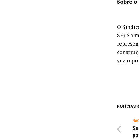
Sobre o
O Sindic
SP) é a 
represent
construç
vez repre
NOTÍCIAS
NÃ
Se
pa