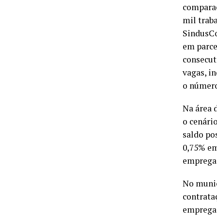
comparaç
mil trab
SindusCo
em parce
consecut
vagas, i
o número
Na área 
o cenári
saldo po
0,75% em
empregad
No munic
contrata
emprega 