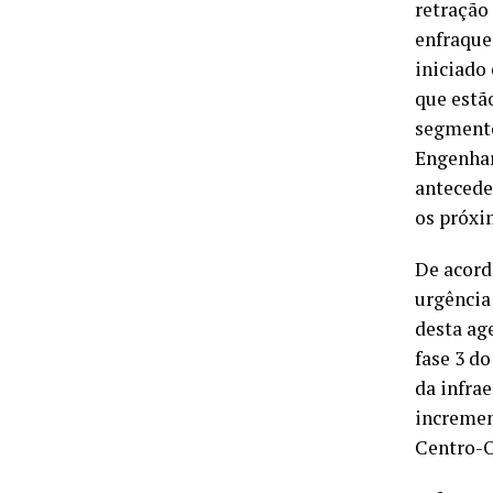
retração
enfraque
iniciado 
que estã
segmento
Engenhar
antecede
os próxi
De acord
urgência
desta ag
fase 3 d
da infra
incremen
Centro-O