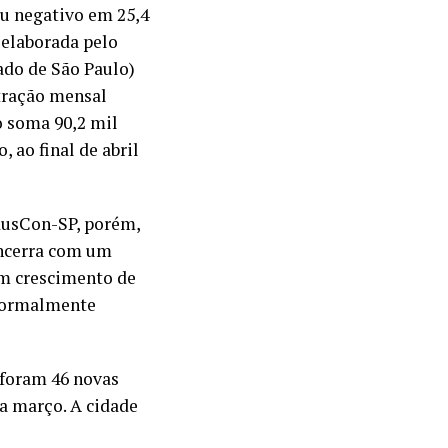
ou negativo em 25,4
 elaborada pelo
ado de São Paulo)
etração mensal
o soma 90,2 mil
 ao final de abril
ndusCon-SP, porém,
encerra com um
um crescimento de
 formalmente
 foram 46 novas
a março. A cidade