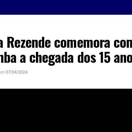
la Rezende comemora com
mba a chegada dos 15 an
em
07/04/2024