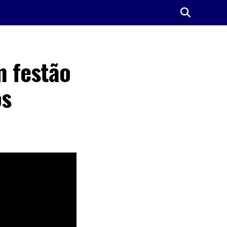
 festão
os