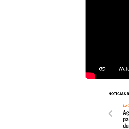
NOTÍCIAS
NÃ
Ag
pa
da