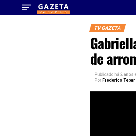
TV GAZETA
Gabriel
de arro
Publicado há
2 anos
Por
Frederico Tebar