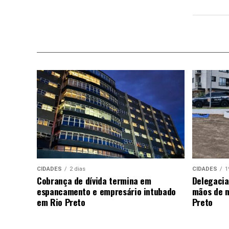
CIDADES
2 dias
CIDADES
1
Cobrança de dívida termina em
Delegacia
espancamento e empresário intubado
mãos de m
em Rio Preto
Preto