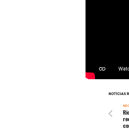
NOTÍCIAS
NÃ
Ri
re
co