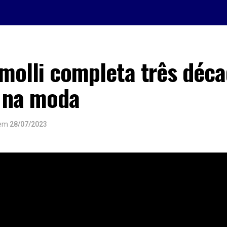
molli completa três déc
 na moda
em
28/07/2023