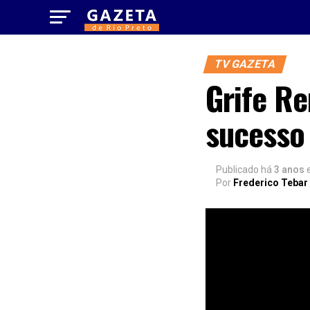
TV GAZETA
Grife Re
sucesso
Publicado há
3 anos
Por
Frederico Tebar