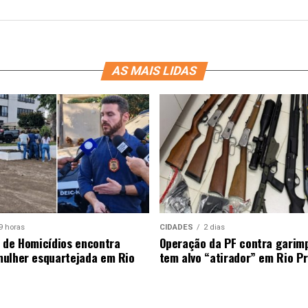
AS MAIS LIDAS
9 horas
CIDADES
2 dias
 de Homicídios encontra
Operação da PF contra garimp
ulher esquartejada em Rio
tem alvo “atirador” em Rio P