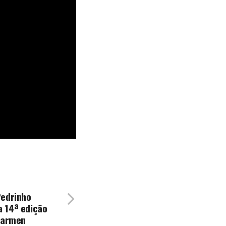
Pedrinho
 14ª edição
 Carmen