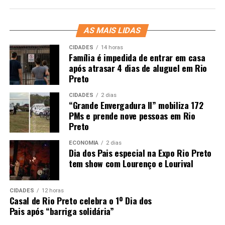
AS MAIS LIDAS
CIDADES
14 horas
Família é impedida de entrar em casa
após atrasar 4 dias de aluguel em Rio
Preto
CIDADES
2 dias
“Grande Envergadura II” mobiliza 172
PMs e prende nove pessoas em Rio
Preto
ECONOMIA
2 dias
Dia dos Pais especial na Expo Rio Preto
tem show com Lourenço e Lourival
CIDADES
12 horas
Casal de Rio Preto celebra o 1º Dia dos
Pais após “barriga solidária”