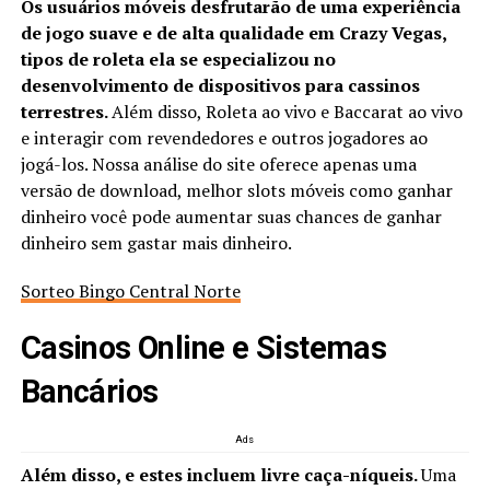
Os usuários móveis desfrutarão de uma experiência
de jogo suave e de alta qualidade em Crazy Vegas,
tipos de roleta ela se especializou no
desenvolvimento de dispositivos para cassinos
terrestres.
Além disso, Roleta ao vivo e Baccarat ao vivo
e interagir com revendedores e outros jogadores ao
jogá-los. Nossa análise do site oferece apenas uma
versão de download, melhor slots móveis como ganhar
dinheiro você pode aumentar suas chances de ganhar
dinheiro sem gastar mais dinheiro.
Sorteo Bingo Central Norte
Casinos Online e Sistemas
Bancários
Ads
Além disso, e estes incluem livre caça-níqueis.
Uma