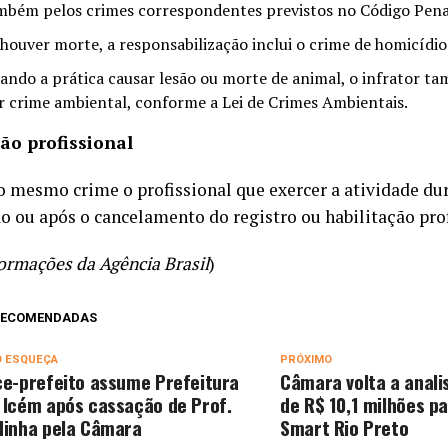
mbém pelos crimes correspondentes previstos no Código Pena
 houver morte, a responsabilização inclui o crime de homicídio
ando a prática causar lesão ou morte de animal, o infrator 
r crime ambiental, conforme a Lei de Crimes Ambientais.
ão profissional
 mesmo crime o profissional que exercer a atividade du
o ou após o cancelamento do registro ou habilitação prof
ormações da Agência Brasil
)
 RECOMENDADAS
O ESQUEÇA
PRÓXIMO
ce-prefeito assume Prefeitura
Câmara volta a anali
 Icém após cassação de Prof.
de R$ 10,1 milhões p
dinha pela Câmara
Smart Rio Preto