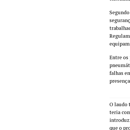
Segundo 
seguranç
trabalha
Regulame
equipam
Entre os
pneumáti
falhas e
presença
O laudo 
teria co
introduz
que o pr