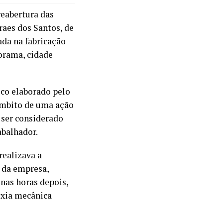
reabertura das
aes dos Santos, de
ada na fabricação
orama, cidade
ico elaborado pelo
âmbito de uma ação
 ser considerado
abalhador.
realizava a
 da empresa,
enas horas depois,
ixia mecânica