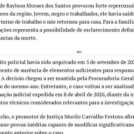
de Raylson Moraes dos Santos provocou forte repercussã
res da região. Jovem, negro e trabalhador, ele havia saíd
urno de trabalho e não retornou para casa. Para a família
ações representa a possibilidade de esclarecimento defini
âncias da morte.
Ads
ito policial havia sido arquivado em 5 de setembro de 202
ento de ausência de elementos suficientes para respons
. A decisão chegou a ser mantida pela Procuradoria-Geral
 do mesmo ano. Entretanto, o caso voltou a ser analisa
ação judicial expedida em 8 de abril de 2026, diante da 
os técnicos considerados relevantes para a investigação
cho, o promotor de Justiça Murilo Carvalho Festoso afi
ouxe provas inéditas capazes de modificar significativam
ento anterior sobre o caso.