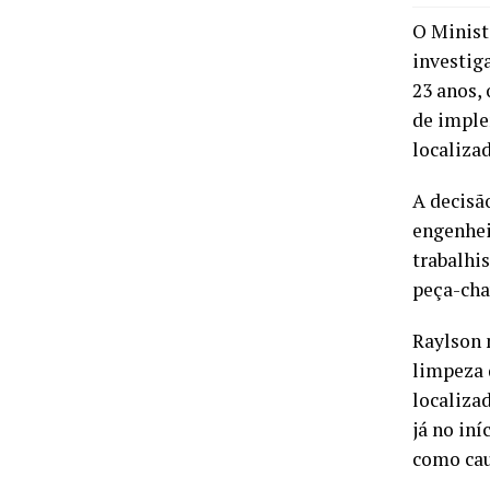
O Minist
investig
23 anos,
de imple
localizad
A decisã
engenhei
trabalhi
peça-cha
Raylson 
limpeza 
localiza
já no in
como cau