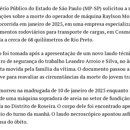
ério Público do Estado de São Paulo (MP-SP) solicitou a 
ações sobre a morte do operador de máquina Raylson Mor
 ocorrida em janeiro de 2025, em uma empresa especializ
mentos rodoviários para transporte de cargas, em Cosm
a a cerca de 68 quilômetros de Rio Preto.
o foi tomada após a apresentação de um novo laudo técn
ro de segurança do trabalho Leandro Arroio e Silva, no 
sta movida pela família da vítima. O documento passou a
ve para reavaliar as circunstâncias da morte do jovem tr
morreu na madrugada de 10 de janeiro de 2025 enquanto 
de uma máquina sopradora de areia no setor de fundição
da no Distrito de Roseira. O corpo dele foi encontrado ap
ício do turno da manhã. O laudo necroscópico apontou asf
sa do óbito.