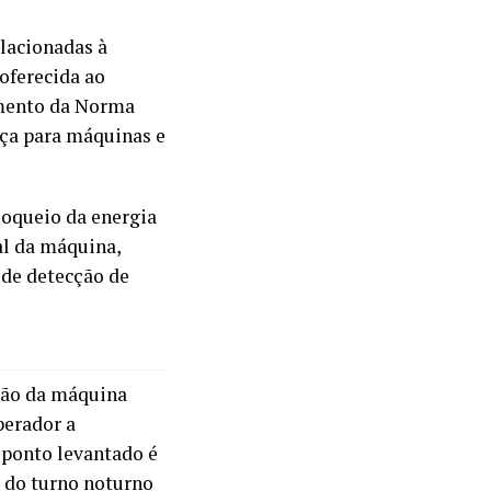
elacionadas à
oferecida ao
imento da Norma
nça para máquinas e
loqueio da energia
al da máquina,
 de detecção de
ção da máquina
perador a
 ponto levantado é
 do turno noturno