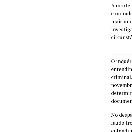
A morte 
e morado
mais um t
investig
circunst
O inquér
entendim
criminal
novembro
determin
document
No despa
laudo tr
entendim