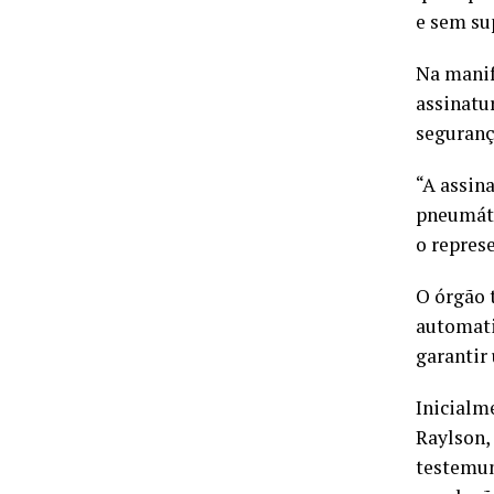
e sem su
Na manif
assinatu
seguranç
“A assin
pneumáti
o repres
O órgão 
automati
garantir
Inicialm
Raylson,
testemun