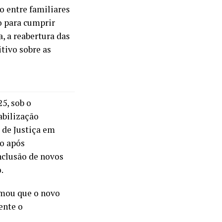
o entre familiares
o para cumprir
, a reabertura das
tivo sobre as
5, sob o
abilização
 de Justiça em
do após
inclusão de novos
.
rmou que o novo
ente o