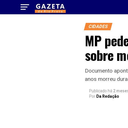
CIDADES
MP pede
sobre m
Documento aponta
anos morreu duran
Publicado há
2 mese
Por
Da Redação