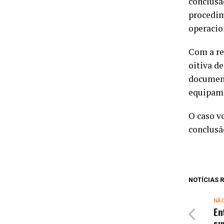
conclusã
procedim
operacio
Com a rea
oitiva d
document
equipame
O caso v
conclusã
NOTÍCIAS
NÃ
En
su