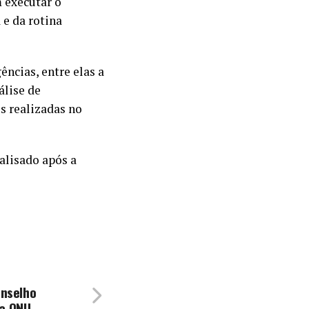
 executar o
e da rotina
ências, entre elas a
álise de
s realizadas no
alisado após a
onselho
da ONU