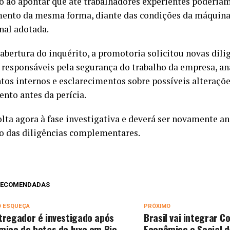
o ao apontar que até trabalhadores experientes poderiam
ento da mesma forma, diante das condições da máquina 
nal adotada.
bertura do inquérito, a promotoria solicitou novas dilig
e responsáveis pela segurança do trabalho da empresa, an
os internos e esclarecimentos sobre possíveis alteraçõe
nto antes da perícia.
olta agora à fase investigativa e deverá ser novamente an
o das diligências complementares.
 RECOMENDADAS
O ESQUEÇA
PRÓXIMO
tregador é investigado após
Brasil vai integrar C
miço de botas de luxo em Rio
Econômico e Social 