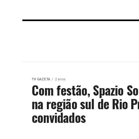
TV GAZETA
2 anos
Com festão, Spazio So
na região sul de Rio 
convidados