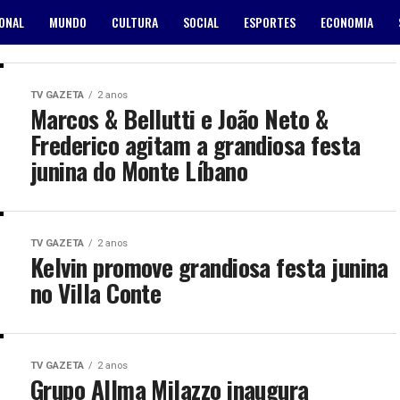
ONAL
MUNDO
CULTURA
SOCIAL
ESPORTES
ECONOMIA
TV GAZETA
2 anos
Marcos & Bellutti e João Neto &
Frederico agitam a grandiosa festa
junina do Monte Líbano
TV GAZETA
2 anos
Kelvin promove grandiosa festa junina
no Villa Conte
TV GAZETA
2 anos
Grupo Allma Milazzo inaugura