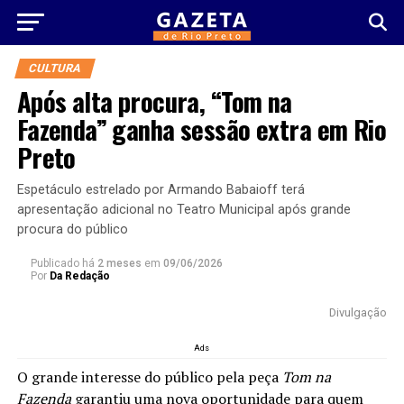
CULTURA
Após alta procura, “Tom na
Fazenda” ganha sessão extra em Rio
Preto
Espetáculo estrelado por Armando Babaioff terá
apresentação adicional no Teatro Municipal após grande
procura do público
Publicado há
2 meses
em
09/06/2026
Por
Da Redação
Divulgação
Ads
O grande interesse do público pela peça
Tom na
Fazenda
garantiu uma nova oportunidade para quem