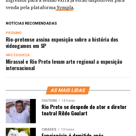
ingressos para a sessão extra já estão disponíveis para
venda pela plataforma
Sympla
.
NOTÍCIAS RECOMENDADAS
PRÓXIMO
Rio-pretense assina exposição sobre a história dos
videogames em SP
NÃO ESQUEÇA
Mirassol e Rio Preto levam arte regional a exposição
internacional
AS MAIS LIDAS
CULTURA
14 horas
Rio Preto se despede do ator e diretor
teatral Rildo Goulart
CIDADES
13 horas
Funcionário é demitido após