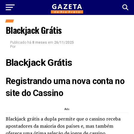
Blackjack Grátis
Publicado há
8 meses
em
26/11/2025
Por
Blackjack Grátis
Registrando uma nova conta no
site do Cassino
Ads
Blackjack grátis a dupla permite que o cassino receba
apostadores da maioria dos países e, mas também
oferece uma ótima seleção de jogos de cassino.