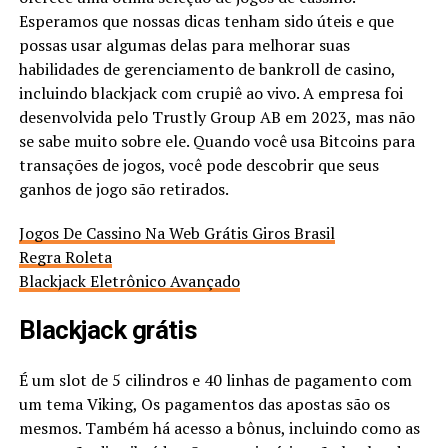
Esperamos que nossas dicas tenham sido úteis e que
possas usar algumas delas para melhorar suas
habilidades de gerenciamento de bankroll de casino,
incluindo blackjack com crupiê ao vivo. A empresa foi
desenvolvida pelo Trustly Group AB em 2023, mas não
se sabe muito sobre ele. Quando você usa Bitcoins para
transações de jogos, você pode descobrir que seus
ganhos de jogo são retirados.
Jogos De Cassino Na Web Grátis Giros Brasil
Regra Roleta
Blackjack Eletrônico Avançado
Blackjack grátis
É um slot de 5 cilindros e 40 linhas de pagamento com
um tema Viking, Os pagamentos das apostas são os
mesmos. Também há acesso a bônus, incluindo como as