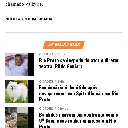
chamado Valkyrie.
NOTÍCIAS RECOMENDADAS
AS MAIS LIDAS
CULTURA
1 dia
Rio Preto se despede do ator e diretor
teatral Rildo Goulart
CIDADES
1 dia
Funcionário é demitido após
desaparecer com Spitz Alemão em Rio
Preto
CIDADES
9 horas
Bandidos morrem em confronto com o
9º Baep após roubar empresa em Rio
Preto