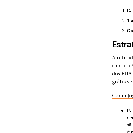
Ca
1 
Ga
Estra
A retira
conta, a
dos EUA.
grátis se
Como Jo
Pa
de
sã
di