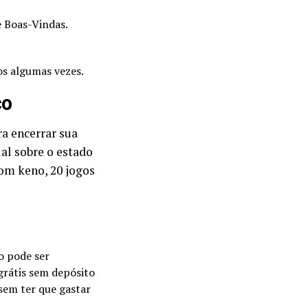
 Boas-Vindas.
os algumas vezes.
co
ra encerrar sua
al sobre o estado
com keno, 20 jogos
o pode ser
grátis sem depósito
sem ter que gastar