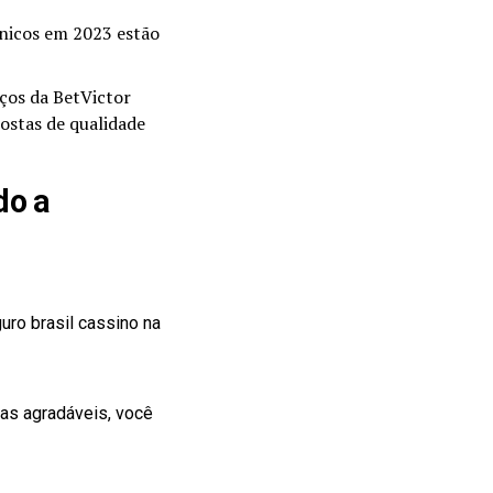
ônicos em 2023 estão
ços da BetVictor
ostas de qualidade
do a
uro brasil cassino na
sas agradáveis, você