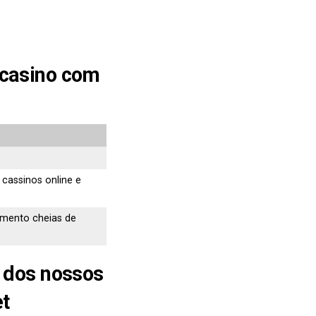
 casino com
 cassinos online e
amento cheias de
s dos nossos
et