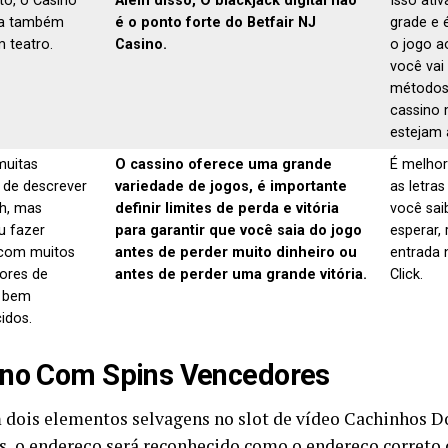
to, o Casino
Além disso, O blackjack digital não
Isso ati
ra também
é o ponto forte do Betfair NJ
grade e 
 teatro.
Casino.
o jogo a
você vai
métodos
cassino 
estejam 
muitas
O cassino oferece uma grande
É melhor
 de descrever
variedade de jogos, é importante
as letra
ch, mas
definir limites de perda e vitória
você sai
u fazer
para garantir que você saia do jogo
esperar, 
 com muitos
antes de perder muito dinheiro ou
entrada 
ores de
antes de perder uma grande vitória.
Click.
e bem
idos.
ino Com Spins Vencedores
 dois elementos selvagens no slot de vídeo Cachinhos D
s, o endereço será reconhecido como o endereço correto 