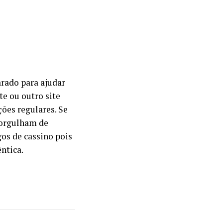
rado para ajudar
te ou outro site
ções regulares. Se
e orgulham de
gos de cassino pois
ntica.