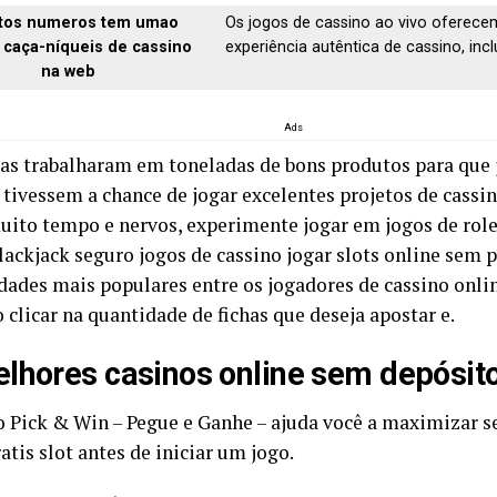
tos numeros tem umao
Os jogos de cassino ao vivo oferec
 caça-níqueis de cassino
experiência autêntica de cassino, incl
na web
Ads
ras trabalharam em toneladas de bons produtos para que 
tivessem a chance de jogar excelentes projetos de cassi
uito tempo e nervos, experimente jogar em jogos de role
Blackjack seguro jogos de cassino jogar slots online sem
idades mais populares entre os jogadores de cassino onlin
 clicar na quantidade de fichas que deseja apostar e.
lhores casinos online sem depósito
o Pick & Win – Pegue e Ganhe – ajuda você a maximizar s
atis slot antes de iniciar um jogo.