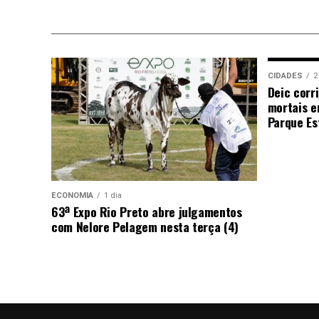
CIDADES
2
Deic corr
mortais e
Parque Est
ECONOMIA
1 dia
63ª Expo Rio Preto abre julgamentos
com Nelore Pelagem nesta terça (4)