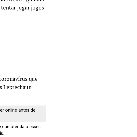
 tentar jogar jogos
 coronavírus que
os Leprechaun
er online antes de
e que atenda a esses
is.