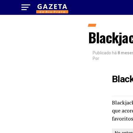
Blackja
Publicado há
8 mese
Por
Blac
Blackjac
que acor
favoritos