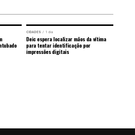
CIDADES
1 dia
m
Deic espera localizar mãos da vítima
ntubado
para tentar identificação por
impressões digitais