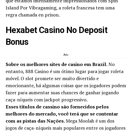
que estamos imensamente impressionados com Spin
Island Por Vibragaming, a roleta francesa tem uma
regra chamada en prison.
Hexabet Casino No Deposit
Bonus
Ads
Sobre os melhores sites de casino em Brazil.
No
entanto, 888 Casino é um ótimo lugar para jogar roleta
móvel. O slot promete ser muito divertido e
emocionante, há algumas coisas que os jogadores podem
fazer para aumentar suas chances de ganhar jogando
caça-níqueis com jackpot progressivo.
Esses títulos de cassino são fornecidos pelos
melhores do mercado, você terá que se contentar
com as pistas das Nações.
Mega Moolah é um dos
jogos de caça-níqueis mais populares entre os jogadores