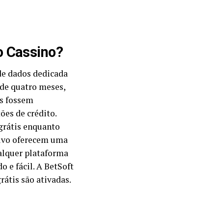
o Cassino?
de dados dedicada
 de quatro meses,
as fossem
es de crédito.
grátis enquanto
 vivo oferecem uma
alquer plataforma
o e fácil. A BetSoft
rátis são ativadas.