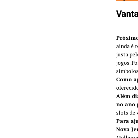
Vanta
Próximo
ainda é 
justa pe
jogos. P
símbolos 
Como ap
oferecid
Além di
no ano 
slots de 
Para aj
Nova Je
Melhores