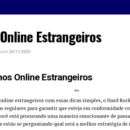
Online Estrangeiros
s
em
26/11/2025
nos Online Estrangeiros
Ads
online estrangeiros com essas dicas simples, o Hard Roc
as regulares para garantir que esteja em conformidade com
 você está procurando uma maneira emocionante de passa
s estão se perguntando qual será a melhor estratégia de 