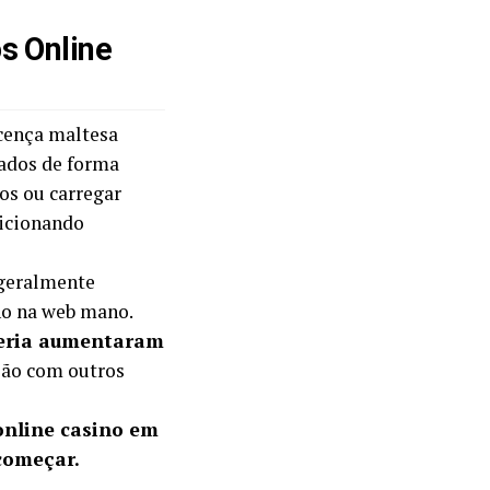
s Online
cença maltesa
tados de forma
os ou carregar
dicionando
 geralmente
ino na web mano.
oteria aumentaram
ção com outros
online casino em
começar.