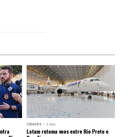
CIDADES
2 dias
ntra
Latam retoma voos entre Rio Preto e