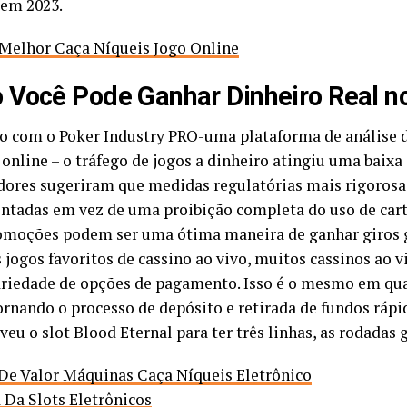
 em 2023.
Melhor Caça Níqueis Jogo Online
Você Pode Ganhar Dinheiro Real n
o com o Poker Industry PRO-uma plataforma de análise 
 online – o tráfego de jogos a dinheiro atingiu uma baixa
dores sugeriram que medidas regulatórias mais rigoros
tadas em vez de uma proibição completa do uso de cartõ
omoções podem ser uma ótima maneira de ganhar giros 
s jogos favoritos de cassino ao vivo, muitos cassinos ao
riedade de opções de pagamento. Isso é o mesmo em qu
rnando o processo de depósito e retirada de fundos rápid
eu o slot Blood Eternal para ter três linhas, as rodadas g
De Valor Máquinas Caça Níqueis Eletrônico
Da Slots Eletrônicos