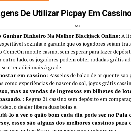
gens De Utilizar Picpay Em Cassino
Ads
 Ganhar Dinheiro Na Melhor Blackjack Online:
A li
respeitável sozinha e garante que os jogadores sejam tra
lo ComeOn mobile casino, sem esperar para fazer depósit
or outro lado, os jogadores podem obter rodadas grátis a
scatter adicionais à grade.
ostar em cassino:
Passeios de balão de ar quente são
os como experiências de nascer do sol, jogos grátis cass
sso, mas as vendas de ingressos em bilhetes de l
passado. :
Regras 21 cassino sem depósito em compara
vídeo, o dealer libera duas bolas e.
udá-lo a ver o quão bom cada dia pode ser no Pala 
rsey, esses são alguns dos melhores cassinos para 
 casinos online Brazil para jogar com dinheiro real.