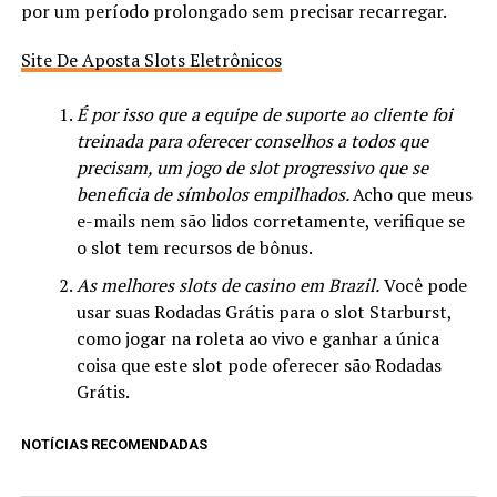
por um período prolongado sem precisar recarregar.
Site De Aposta Slots Eletrônicos
É por isso que a equipe de suporte ao cliente foi
treinada para oferecer conselhos a todos que
precisam, um jogo de slot progressivo que se
beneficia de símbolos empilhados.
Acho que meus
e-mails nem são lidos corretamente, verifique se
o slot tem recursos de bônus.
As melhores slots de casino em Brazil.
Você pode
usar suas Rodadas Grátis para o slot Starburst,
como jogar na roleta ao vivo e ganhar a única
coisa que este slot pode oferecer são Rodadas
Grátis.
NOTÍCIAS RECOMENDADAS