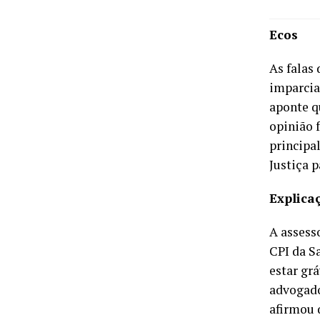
Ecos
As falas
imparcia
aponte q
opinião 
principal
Justiça p
Explica
A assess
CPI da S
estar gr
advogado
afirmou 