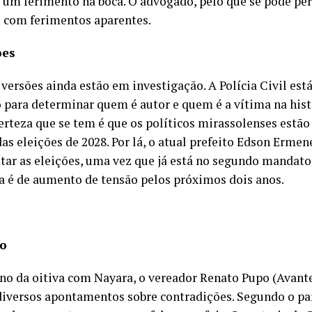
 um ferimento na boca. O advogado, pelo que se pode perc
u com ferimentos aparentes.
ões
 versões ainda estão em investigação. A Polícia Civil est
 para determinar quem é autor e quem é a vítima na hist
certeza que se tem é que os políticos mirassolenses estã
das eleições de 2028. Por lá, o atual prefeito Edson Erme
utar as eleições, uma vez que já está no segundo mandato
a é de aumento de tensão pelos próximos dois anos.
o
no da oitiva com Nayara, o vereador Renato Pupo (Avante
 diversos apontamentos sobre contradições. Segundo o p