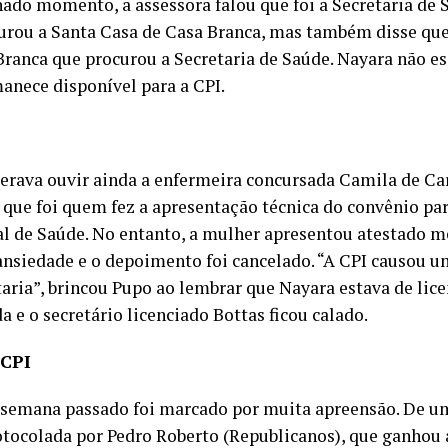
ado momento, a assessora falou que foi a Secretaria de 
urou a Santa Casa de Casa Branca, mas também disse que
Branca que procurou a Secretaria de Saúde. Nayara não es
anece disponível para a CPI.
erava ouvir ainda a enfermeira concursada Camila de Ca
, que foi quem fez a apresentação técnica do convênio pa
l de Saúde. No entanto, a mulher apresentou atestado 
 ansiedade e o depoimento foi cancelado. “A CPI causou u
taria”, brincou Pupo ao lembrar que Nayara estava de lic
da e o secretário licenciado Bottas ficou calado.
 CPI
 semana passado foi marcado por muita apreensão. De um
rotocolada por Pedro Roberto (Republicanos), que ganhou 