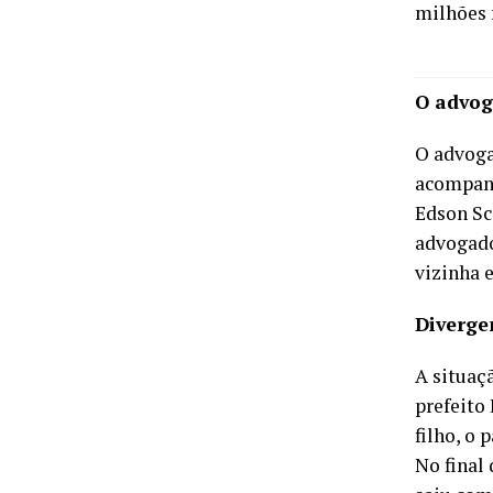
milhões 
O advo
O advoga
acompanh
Edson Sc
advogado
vizinha 
Diverge
A situaç
prefeito
filho, o 
No final