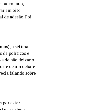
o outro lado,
gar em oito
al de adesão. Foi
mos), a sétima.
s de políticos e
va de não deixar o
corte de um debate
recia falando sobre
 por estar
 tivesse bens