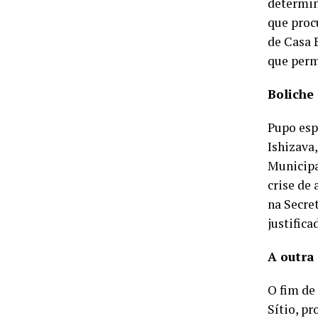
determin
que proc
de Casa 
que perm
Boliche
Pupo esp
Ishizava
Municipa
crise de
na Secre
justifica
A outra
O fim de
Sítio, p