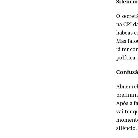
Silêncio
O secret
na CPI da
habeas c
Mas falou
já ter c
política 
Confus
Abner re
prelimin
Após a fa
vai ter 
momento,
silêncio.