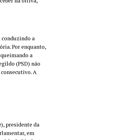
eber na oitiva,
á conduzindo a
ória. Por enquanto,
o queimando a
negildo (PSD) não
 consecutivo. A
), presidente da
arlamentar, em