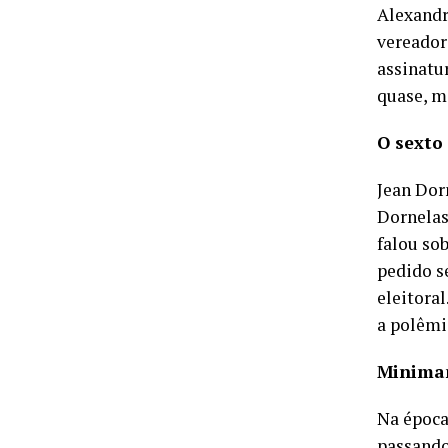
Alexandr
vereador
assinatu
quase, m
O sexto
Jean Dor
Dornelas 
falou sob
pedido s
eleitora
a polêmi
Minima
Na época
passando