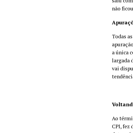
saiu com
não fico
Apuraç
Todas as
apuração
a única 
largada 
vai disp
tendênci
Voltand
Ao térmi
CPI, fez