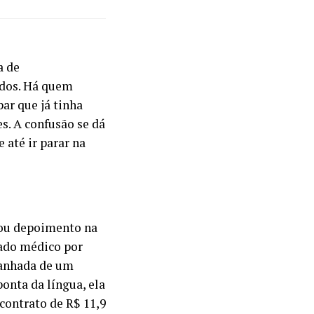
a de
ados. Há quem
ar que já tinha
s. A confusão se dá
 até ir parar na
tou depoimento na
tado médico por
panhada de um
onta da língua, ela
contrato de R$ 11,9