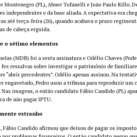
e Montenegro (PL), Abner Tofanelli e João Paulo Rillo. D
es independentes e da base aliada. A expectativa era che
ras até terça-feira (26), quando acabava o prazo regiment
as de cabeça erguida.
 e o sétimo elementos
nelas (MDB) foi a sexta assinatura e Odélio Chaves (Pode
fez ressalvas sobre investigar o patrimônio de familiare
re “abrir precedentes”. Odélio apenas assinou. Na tentati
er engavetado, Pedro usou a tribuna para reproduzir um 
l. Nas imagens, o então candidato Fábio Candido (PL) apa
ca de não pagar IPTU.
mente estranho
, Fábio Candido afirmou que deixou de pagar os impostos
 por problemas financeiros. O então candidato negou que