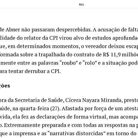
Ads
 de Abner não passaram despercebidas. A acusação de falt
lidade do relator da CPI virou alvo de estudos aprofund
ue, em determinados momentos, o vereador deixou escap
formada sobre a trapalhada do contrato de R$ 11,9 milhõe
mente entre as palavras “roubo” e “rolo” e a situação pode
ara tentar derrubar a CPI.
ções
ora da Secretaria de Saúde, Cícera Nayara Miranda, pres
aúde, na quarta-feira (27). Afastada por força de um ates
ávida, ela fez as declarações de forma virtual, mas acom
. Extremamente preparada e com todas as respostas na p
que a imprensa e as “narrativas distorcidas” em torno do 