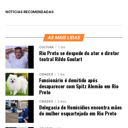
NOTÍCIAS RECOMENDADAS
AS MAIS LIDAS
CULTURA
1 dia
Rio Preto se despede do ator e diretor
teatral Rildo Goulart
CIDADES
1 dia
Funcionário é demitido após
desaparecer com Spitz Alemão em Rio
Preto
CIDADES
2 dias
Delegacia de Homicídios encontra mãos
de mulher esquartejada em Rio Preto