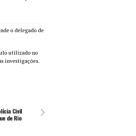
 onde o delegado de
ulo utilizado no
às investigações.
ícia Civil
ue de Rio