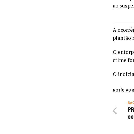
ao suspe
A ocorrê
plantão r
O entorp
crime fo
O indici
NOTÍCIAS
NÃ
PR
co