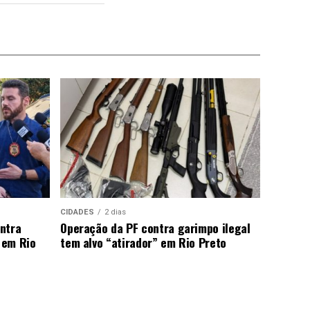
CIDADES
2 dias
ntra
Operação da PF contra garimpo ilegal
 em Rio
tem alvo “atirador” em Rio Preto