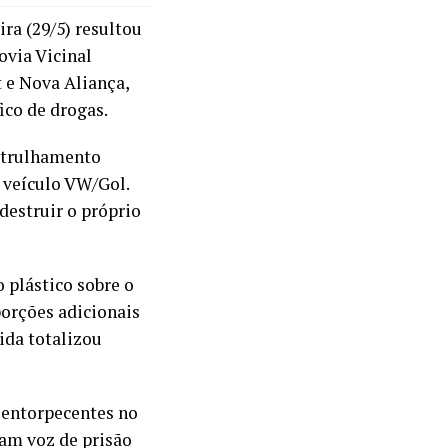
ira (29/5) resultou
via Vicinal
t e Nova Aliança,
ico de drogas.
atrulhamento
 veículo VW/Gol.
destruir o próprio
o plástico sobre o
orções adicionais
ida totalizou
 entorpecentes no
ram voz de prisão