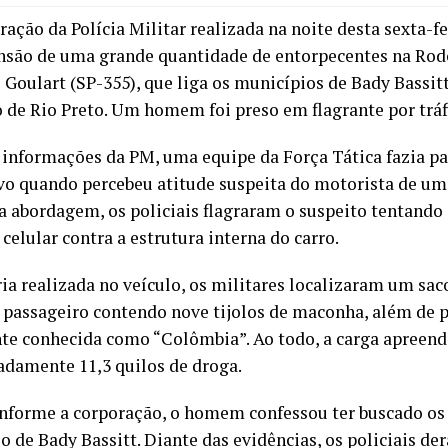
ção da Polícia Militar realizada na noite desta sexta-fe
nsão de uma grande quantidade de entorpecentes na Rodo
 Goulart (SP-355), que liga os municípios de Bady Bassit
o de Rio Preto. Um homem foi preso em flagrante por tráf
informações da PM, uma equipe da Força Tática fazia p
vo quando percebeu atitude suspeita do motorista de um
a abordagem, os policiais flagraram o suspeito tentando 
celular contra a estrutura interna do carro.
ia realizada no veículo, os militares localizaram um sac
 passageiro contendo nove tijolos de maconha, além de p
nte conhecida como “Colômbia”. Ao todo, a carga apreend
damente 11,3 quilos de droga.
nforme a corporação, o homem confessou ter buscado os
o de Bady Bassitt. Diante das evidências, os policiais de