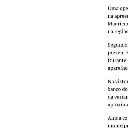
Uma opera
na apree
Maurício
na regiã
Segundo 
preventi
Durante 
aparelho 
Na vistor
banco do
da varia
aproxima
Ainda co
municípi