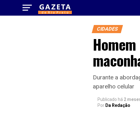
CIDADES
Homem é
maconha
Durante a abordag
aparelho celular
Publicado há
2 mese
Por
Da Redação