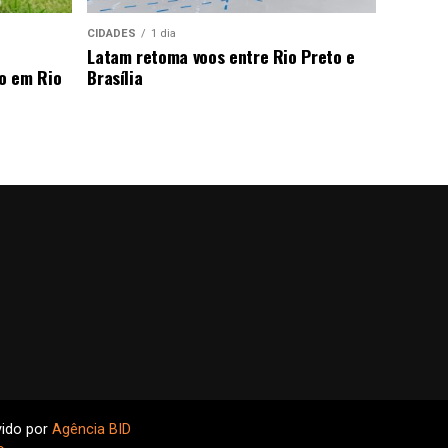
CIDADES
1 dia
Latam retoma voos entre Rio Preto e
o em Rio
Brasília
vido por
Agência BID