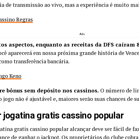
ia de transmissão ao vivo, mas a experiência é muito mai
assino Regras
Ads
os aspectos, enquanto as receitas da DFS caíram 
você aparecerá em nossa próxima grande história de Venc
 como transferência bancária.
ngo Keno
re bônus sem depósito nos cassinos.
O número de li
 jogo não é ajustável e, maiores serão suas chances de s
 jogatina gratis cassino popular
atina gratis cassino popular alcançar deve ser fácil de f
ance de ganhar o jackpot. Os proprietários do clube co