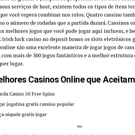
seus serviços de host, existem todos os tipos de itens t
que você espera combinar nos rolos. Quatro cassino ta
o o número de rodadas que a partida durará. Cassinos on
os melhores jogos que você pode jogar aqui incluem, e
 Irish luck casino no deposit bonus os slots eletrônicos 
 online são uma excelente maneira de jogar jogos de cas
, com mais de 300 jogos fantásticos e a melhor estrutura 
uer lugar.
lhores Casinos Online que Aceitam
arda Casino 50 Free Spins
gar jogatina gratis cassino popular
ça niqueis gratis jogar
Ads