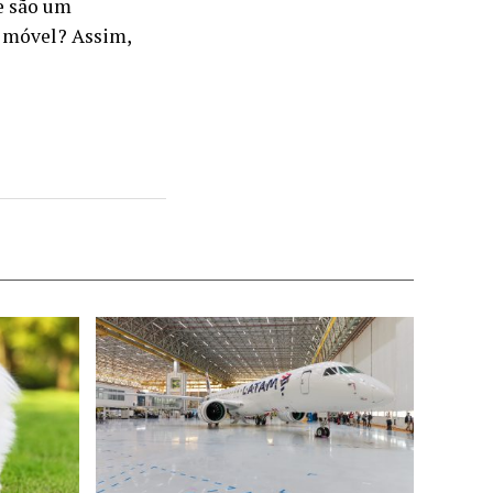
e são um
o móvel? Assim,