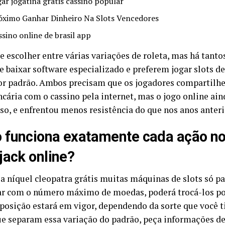
gar jogatina gratis cassino popular
óximo Ganhar Dinheiro Na Slots Vencedores
ssino online de brasil app
e escolher entre várias variações de roleta, mas há tant
ue baixar software especializado e preferem jogar slots d
r padrão. Ambos precisam que os jogadores compartilhe
ncária com o cassino pela internet, mas o jogo online ain
so, e enfrentou menos resistência do que nos anos anteri
funciona exatamente cada ação no
jack online?
ça níquel cleopatra grátis muitas máquinas de slots só p
ar com o número máximo de moedas, poderá trocá-los por
isposição estará em vigor, dependendo da sorte que você t
ue separam essa variação do padrão, peça informações d