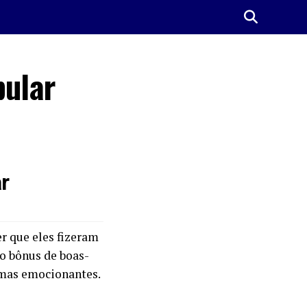
pular
r
r que eles fizeram
 o bônus de boas-
r mas emocionantes.