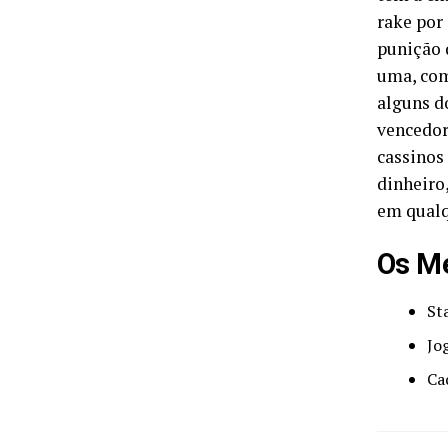
rake por 
punição 
uma, com
alguns d
vencedor.
cassinos
dinheiro
em qualq
Os Me
St
Jo
Ca