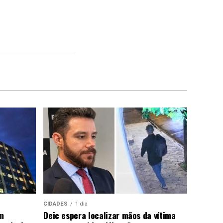
CIDADES
1 dia
m
Deic espera localizar mãos da vítima