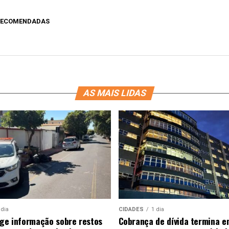
 RECOMENDADAS
AS MAIS LIDAS
 dia
CIDADES
1 dia
ige informação sobre restos
Cobrança de dívida termina e