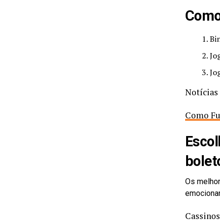
Como 
Bi
Jo
Jo
Notícias
Como Fun
Escol
bolet
Os melhor
emocionan
Cassinos