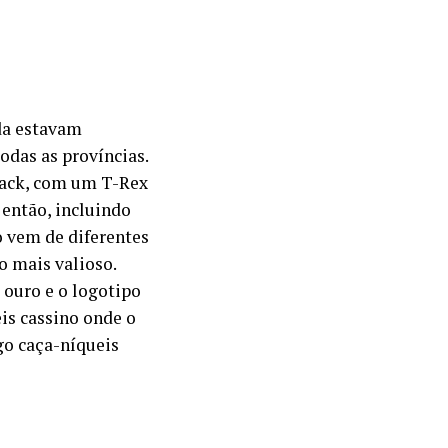
da estavam
das as províncias.
kjack, com um T-Rex
 então, incluindo
o vem de diferentes
o mais valioso.
 ouro e o logotipo
is cassino onde o
go caça-níqueis