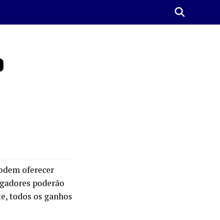
o
podem oferecer
ogadores poderão
te, todos os ganhos