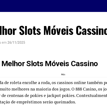
lhor Slots Móveis Cassin
s
em
26/11/2025
 Melhor Slots Móveis Cassino
Ads
a de roleta encolhe a roda, os cassinos online também 
muito melhores na maioria dos jogos. O 888 Casino, os j
r de centenas de pokies e jackpot pokies. Contextualmen
otação de empréstimos serão queimados.