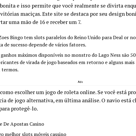
 bonita e isso permite que você realmente se divirta enq
itórias maciças. Este site se destaca por seu design boni
rtar uma mão de 16 e receber um 7.
Zoes Bingo tem slots paralelos do Reino Unido para Deal or no 
xa de sucesso depende de vários fatores.
 ganhos máximos disponíveis no monstro do Lago Ness são 50
bricantes de virada de jogo baseados em retorno e alguns mais
 termos.
Ads
 como escolher um jogo de roleta online.
Se você está pr
cia de jogo alternativa, em última análise. O navio está 
para protegê-lo.
te De Apostas Casino
go melhor slots móveis cassino