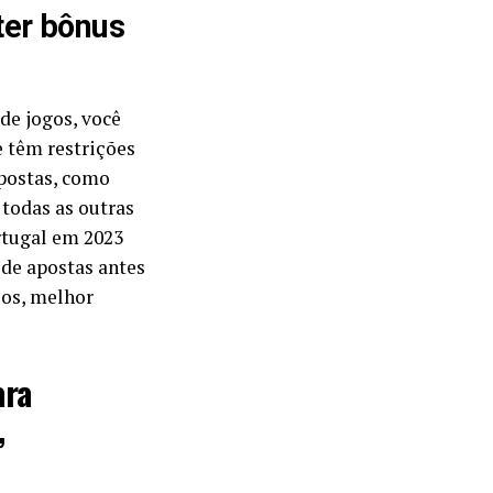
ter bônus
de jogos, você
e têm restrições
apostas, como
 todas as outras
rtugal em 2023
 de apostas antes
ios, melhor
ara
,