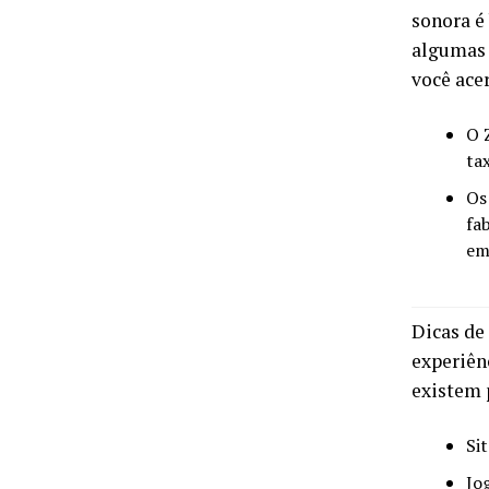
sonora é
algumas v
você ace
O 
ta
Os
fa
em
Dicas de
experiên
existem 
Si
Jo