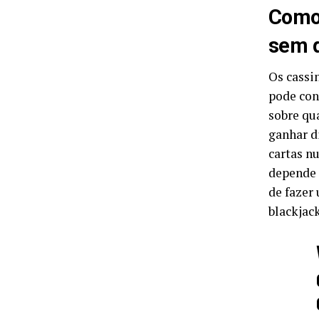
Como 
sem d
Os cassi
pode con
sobre qu
ganhar d
cartas n
depende d
de fazer
blackjac