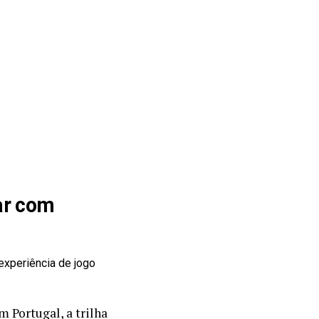
ar com
xperiência de jogo
 Portugal, a trilha