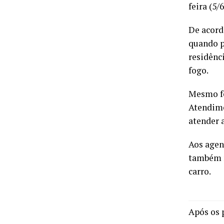
feira (5/
De acord
quando p
residênc
fogo.
Mesmo fe
Atendime
atender 
Aos agen
também n
carro.
Após os 