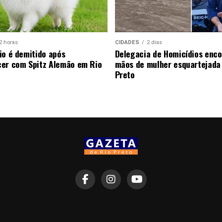
2 horas
CIDADES
2 dias
io é demitido após
Delegacia de Homicídios enco
er com Spitz Alemão em Rio
mãos de mulher esquartejada
Preto