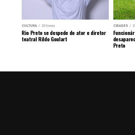
CULTURA
23 horas
CIDADES
2
Rio Preto se despede do ator e diretor
Funcionár
teatral Rildo Goulart
desaparec
Preto