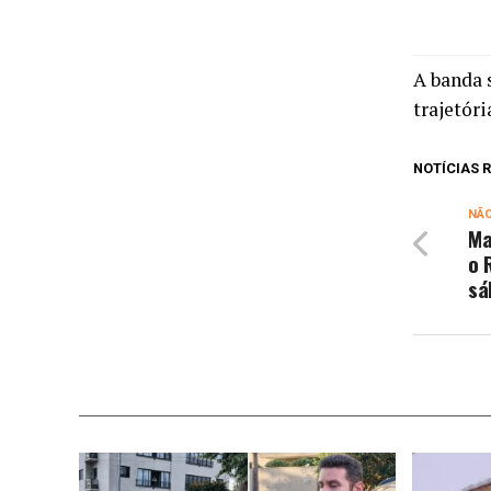
A banda 
trajetór
NOTÍCIAS
NÃ
Ma
o 
sá