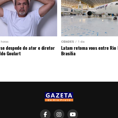
 horas
CIDADES
1 dia
 se despede do ator e diretor
Latam retoma voos entre Rio 
ldo Goulart
Brasília