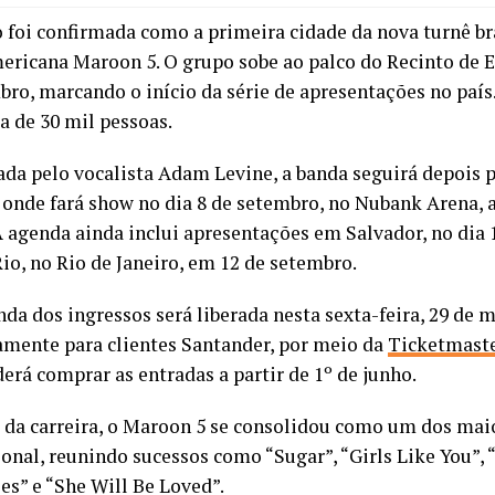
o foi confirmada como a primeira cidade da nova turnê br
ericana Maroon 5. O grupo sobe ao palco do Recinto de E
bro, marcando o início da série de apresentações no país
a de 30 mil pessoas.
a pelo vocalista Adam Levine, a banda seguirá depois pa
, onde fará show no dia 8 de setembro, no Nubank Arena, 
 agenda ainda inclui apresentações em Salvador, no dia 1
io, no Rio de Janeiro, em 12 de setembro.
da dos ingressos será liberada nesta sexta-feira, 29 de m
amente para clientes Santander, por meio da
Ticketmast
erá comprar as entradas a partir de 1º de junho.
 da carreira, o Maroon 5 se consolidou como um dos ma
ional, reunindo sucessos como “Sugar”, “Girls Like You”, 
s” e “She Will Be Loved”.