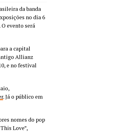
asileira da banda
xposições no dia 6
. O evento será
ra a capital
antigo Allianz
0, e no festival
aio,
er
. Já o público em
iores nomes do pop
“This Love”,