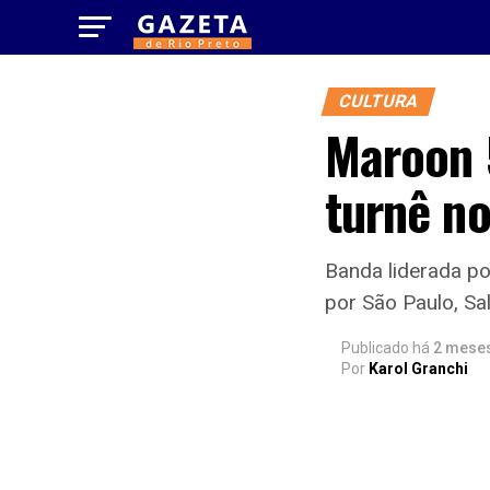
CULTURA
Maroon 5
turnê n
Banda liderada p
por São Paulo, Sa
Publicado há
2 mese
Por
Karol Granchi