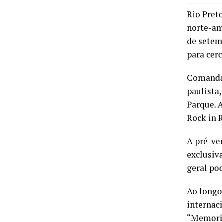
Rio Pret
norte-am
de setem
para cerc
Comandad
paulista
Parque. A
Rock in R
A pré-ven
exclusiv
geral pod
Ao longo
internac
“Memorie