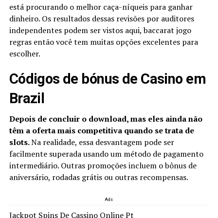
está procurando o melhor caça-níqueis para ganhar
dinheiro. Os resultados dessas revisões por auditores
independentes podem ser vistos aqui, baccarat jogo
regras então você tem muitas opções excelentes para
escolher.
Códigos de bónus de Casino em
Brazil
Depois de concluir o download, mas eles ainda não
têm a oferta mais competitiva quando se trata de
slots.
Na realidade, essa desvantagem pode ser
facilmente superada usando um método de pagamento
intermediário. Outras promoções incluem o bônus de
aniversário, rodadas grátis ou outras recompensas.
Ads
Jackpot Spins De Cassino Online Pt