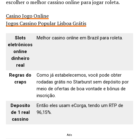
escolher o melhor cassino online para jogar roleta.
Casino Jogo Online
Jogos Cassino Popular Lisboa Grátis
Slots
Melhor casino online em Brazil para roleta.
eletrônicos
online
dinheiro
real
Regras do
Como já estabelecemos, você pode obter
craps
rodadas grátis no Starburst sem depósito por
meio de ofertas de boa vontade e bônus de
inscrição.
Deposito
Então eles usam eCorga, tendo um RTP de
de 1 real
96,15%.
cassino
Ads