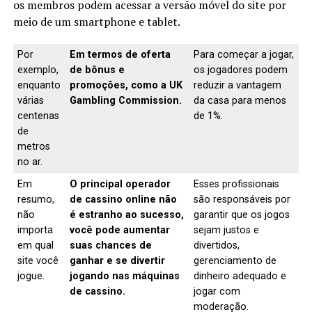
os membros podem acessar a versão móvel do site por
meio de um smartphone e tablet.
Por
Em termos de oferta
Para começar a jogar,
exemplo,
de bônus e
os jogadores podem
enquanto
promoções, como a UK
reduzir a vantagem
várias
Gambling Commission.
da casa para menos
centenas
de 1%.
de
metros
no ar.
Em
O principal operador
Esses profissionais
resumo,
de cassino online não
são responsáveis por
não
é estranho ao sucesso,
garantir que os jogos
importa
você pode aumentar
sejam justos e
em qual
suas chances de
divertidos,
site você
ganhar e se divertir
gerenciamento de
jogue.
jogando nas máquinas
dinheiro adequado e
de cassino.
jogar com
moderação.