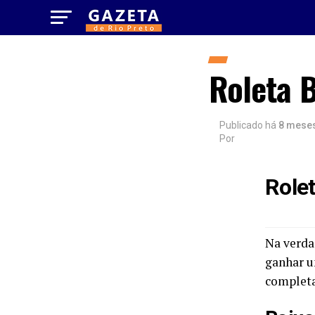
Roleta B
Publicado há
8 mese
Por
Rolet
Na verda
ganhar u
completa