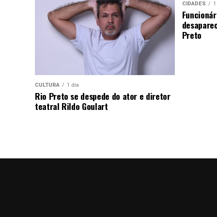
CIDADES
1
Funcionár
desaparec
Preto
CULTURA
1 dia
Rio Preto se despede do ator e diretor
teatral Rildo Goulart