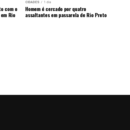
CIDADES
1 dia
to com o
Homem é cercado por quatro
 em Rio
assaltantes em passarela de Rio Preto