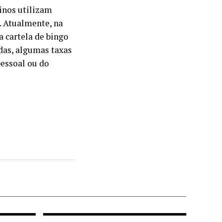
inos utilizam
. Atualmente, na
 cartela de bingo
das, algumas taxas
pessoal ou do