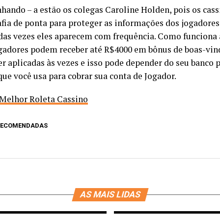
ando – a estão os colegas Caroline Holden, pois os cass
afia de ponta para proteger as informações dos jogadores
das vezes eles aparecem com frequência. Como funciona a
gadores podem receber até R$4000 em bônus de boas-vin
r aplicadas às vezes e isso pode depender do seu banco 
ue você usa para cobrar sua conta de Jogador.
Melhor Roleta Cassino
 RECOMENDADAS
AS MAIS LIDAS