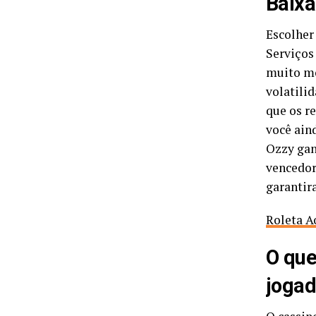
Baixa
Escolher
Serviços
muito mo
volatili
que os re
você ain
Ozzy gan
vencedor
garantir
Roleta A
O que
jogad