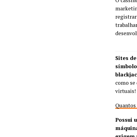
O cassin
marketin
registra
trabalha
desenvol
Sites d
símbolo
blackja
como se 
virtuais!
Quantos
Possui 
máquina
exigem 